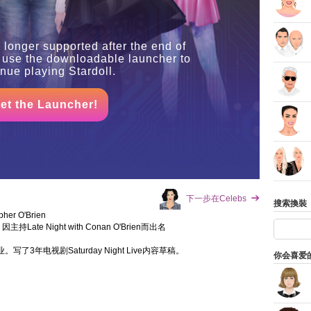
 longer supported after the end of
 use the downloadable launcher to
inue playing Stardoll.
et the Launcher!
下一步在Celebs
搜索換裝
pher O'Brien
Late Night with Conan O'Brien而出名
写了3年电视剧Saturday Night Live内容草稿。
你会喜爱