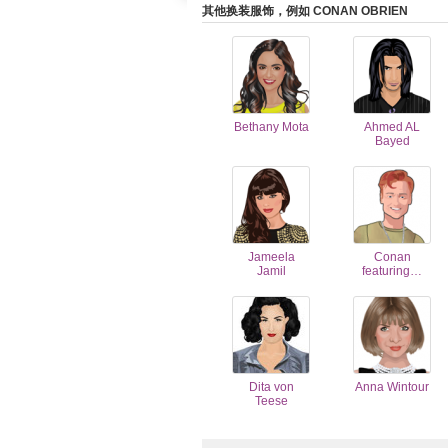
其他换装服饰，例如 CONAN OBRIEN
Bethany Mota
Ahmed AL
Bayed
Jameela
Conan
Jamil
featuring…
Dita von
Anna Wintour
Teese