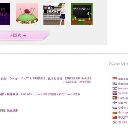
到游戏
为Conan OB
Design
CHAT & FRIENDS
DRESS UP GAMES
Bahasa
购物
比赛和节目
•
•
•
•
移动游戏
迷你游戏
•
•
English
Hrvatsk
Nederl
Cookies
条款
私隐条例
Stardoll网站地图
官方Stardoll博客
•
•
•
•
Portug
Suomi
Češtin
你同意
条款规定
българ
中文(CN
한국어