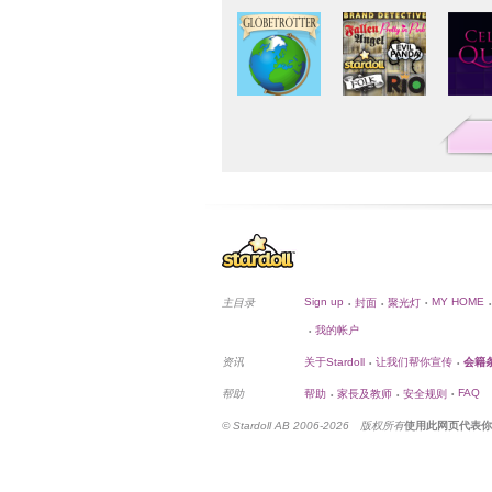
Sign up
MY HOME
主目录
封面
聚光灯
•
•
•
•
我的帐户
•
资讯
关于Stardoll
让我们帮你宣传
会籍
•
•
FAQ
帮助
帮助
家長及教师
安全规则
•
•
•
© Stardoll AB 2006-2026 版权所有
使用此网页代表