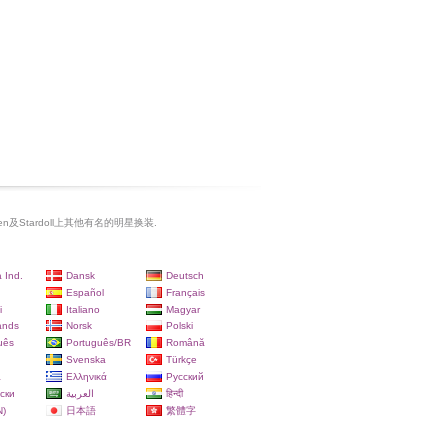
rien及Stardoll上其他有名的明星换装.
 Ind.
Dansk
Deutsch
Español
Français
i
Italiano
Magyar
ands
Norsk
Polski
uês
Português/BR
Română
Svenska
Türkçe
a
Ελληνικά
Русский
ски
العربية
हिन्दी
)
日本語
繁體字