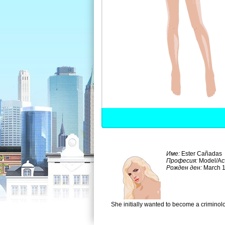
Име:
Ester Cañadas
Професия:
Model/Ac
Рожден ден:
March 1
She initially wanted to become a criminolo