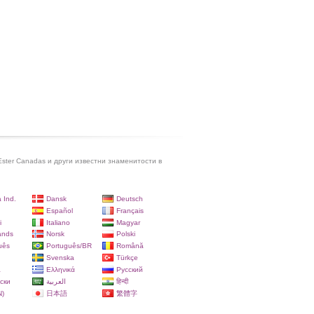
ster Canadas и други известни знаменитости в
 Ind.
Dansk
Deutsch
Español
Français
i
Italiano
Magyar
ands
Norsk
Polski
uês
Português/BR
Română
Svenska
Türkçe
a
Ελληνικά
Русский
ски
العربية
हिन्दी
)
日本語
繁體字