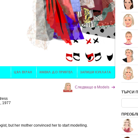
Следващо в Models
ТЪРСИ 
tress
, 1977
ПРЕОБЛ
gist, but her mother convinced her to start modelling.