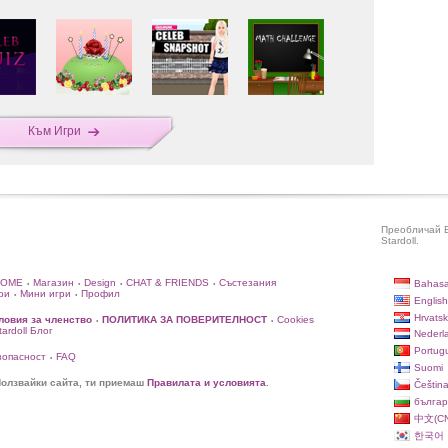
Към Игри
Преобличай E
Stardoll.
HOME
Магазин
Design
CHAT & FRIENDS
Състезания
Bahasa
•
•
•
•
ри
Мини игри
Профил
•
•
English
Hrvatsk
ловия за членство
ПОЛИТИКА ЗА ПОВЕРИТЕЛНОСТ
Cookies
•
•
rdoll Блог
Nederl
Portug
зопасност
FAQ
•
Suomi
олзвайки сайта, ти приемаш
Правилата и условията
.
Češtin
българ
中文(CN
한국어