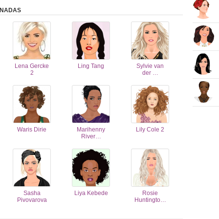
ANADAS
Lena Gercke
Ling Tang
Sylvie van
2
der …
Waris Dirie
Marihenny
Lily Cole 2
River…
Sasha
Liya Kebede
Rosie
Pivovarova
Huntingto…