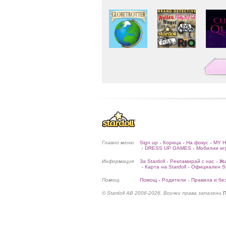
Главно меню
Sign up
Корица
На фокус
MY 
•
•
•
DRESS UP GAMES
Мобилни иг
•
•
Информация
За Stardoll
Рекламирай с нас
Ус
•
•
Карта на Stardoll
Официален Sta
•
•
Помощ
Помощ
Родители
Правила и бе
•
•
© Stardoll AB 2006-2026. Всички права запазени.
П