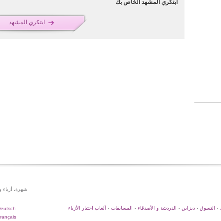
ابتكري المشهد الخاص بك
ابتكري المشهد
شهرة، أزياء 
التسوق
ديزاين
الدردشة و الأصدقاء
المسابقات
ألعاب اختيار الأزياء
eutsch
•
•
•
•
•
rançais