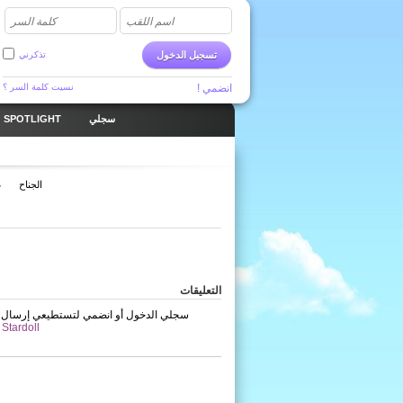
اسم اللقب
كلمة السر
تسجيل الدخول
تذكرني
انضمي !
نسيت كلمة السر ؟
سجلي
SPOTLIGHT
الجناح
ص
التعليقات
. سجلي الدخول أو انضمي لتستطيعي إرسال ا
انضمي إلى Stardoll