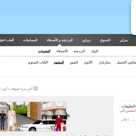
منزلي
التسوق
ديزاين
الدردشة و الأصدقاء
المسابقات
ألعاب اختيار
النواد
الدردشة
الأصدقاء
العضوات
الون التجميل
ستاربازار
الألبوم
الصور
المشهد
الكتاب السنوي
آخر مرة شوهدت أون لا
لتعليقات
إعلان