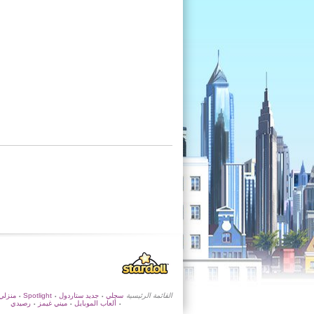
القائمة الرئيسية
سجلي
جديد ستاردول
Spotlight
منزلي
•
•
•
ألعاب الموبايل
ميني غيمز
رصيدي
•
•
•