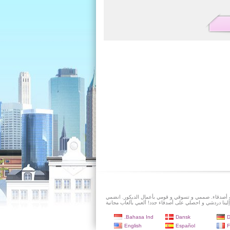
و أصدقاء. صممي و تسوقي و قومي بأعمال الديكور. انضمي
إلينا دردشي و احصلي على أصدقاء جدد! ألعبي بألعاب مجانية
Bahasa Ind.
Dansk
D
English
Español
F