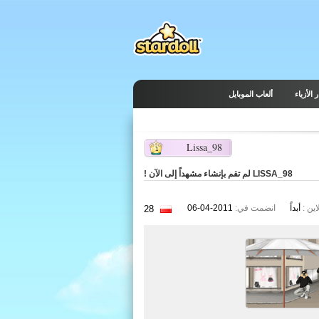
 الأزياء
ألعاب الموبايل
Lissa_98
1
LISSA_98 لم تقم بإنشاء مشهداً إلى الآن !
انضمت في:
2011-04-06
ين :
أبداً
28