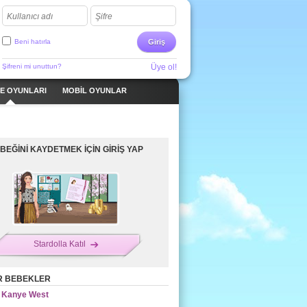
Kullanıcı adı
Şifre
Beni hatırla
Giriş
Şifreni mi unuttun?
Üye ol!
ME OYUNLARI
MOBIL OYUNLAR
BEĞİNİ KAYDETMEK İÇİN GİRİŞ YAP
Stardolla Katıl
R BEBEKLER
Kanye West