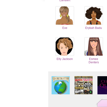
Lambert
Eve
Erykah Badu
Elly Jackson
Esmee
Denters