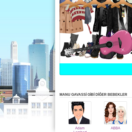
MANU GAVASSI GİBİ DİĞER BEBEKLER
Adam
ABBA