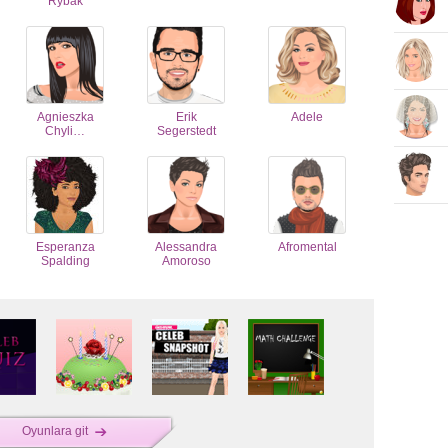
Rybak
Agnieszka
Erik
Adele
Chyli…
Segerstedt
Esperanza
Alessandra
Afromental
Spalding
Amoroso
Oyunlara git