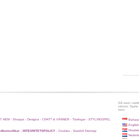
Gå med i värld
vänner. Spela 
hem.
TT HEM
Shoppa
Designa
CHATT & VÄNNER
Tävlingar
STYLINGSPEL
Bahasa
•
•
•
•
•
English
Hrvatsk
dlemsvillkor
INTEGRITETSPOLICY
Cookies
Stardoll Sitemap
•
•
•
Nederl