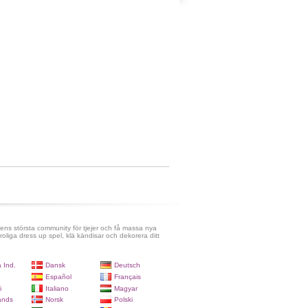
ens största community för tjejer och få massa nya
roliga dress up spel, klä kändisar och dekorera ditt
 Ind.
Dansk
Deutsch
Español
Français
i
Italiano
Magyar
ands
Norsk
Polski