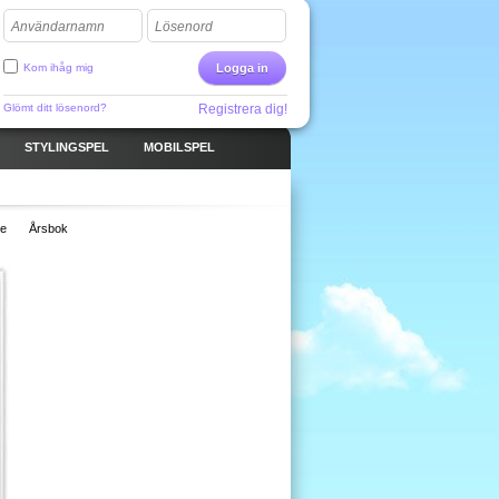
Användarnamn
Lösenord
Kom ihåg mig
Logga in
Glömt ditt lösenord?
Registrera dig!
STYLINGSPEL
MOBILSPEL
ge
Årsbok