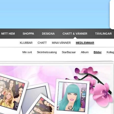
MITT HEM
SHOPPA
DESIGNA
CHATT & VÄNNER
TÄVLINGAR
KLUBBAR
CHATT
MINA VÄNNER
MEDLEMMAR
Min svit
Skönhetssalong
StarBazaar
Album
Bilder
Kolla