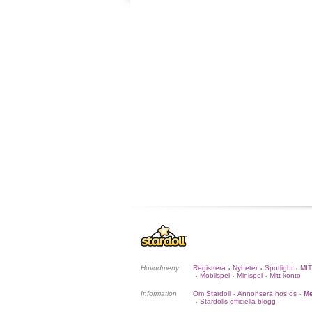
Huvudmeny
Registrera
Nyheter
Spotlight
MI
•
•
•
Mobilspel
Minispel
Mitt konto
•
•
•
Information
Om Stardoll
Annonsera hos os
Me
•
•
Stardolls officiella blogg
•