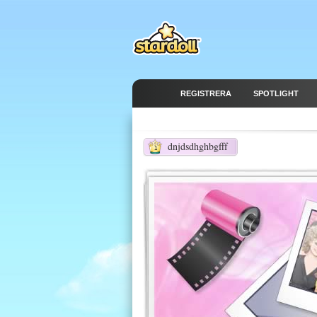
REGISTRERA
SPOTLIGHT
dnjdsdhghbgfff
1