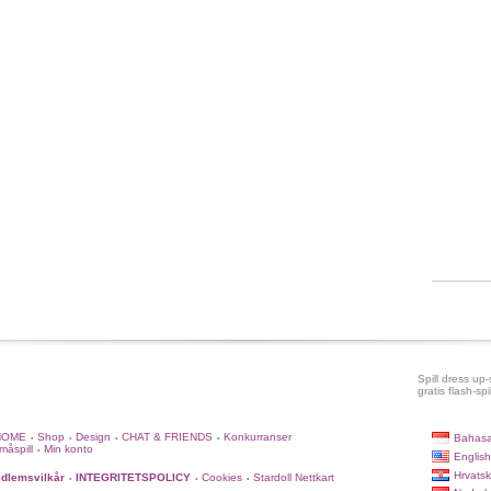
Spill dress up-s
gratis flash-spil
HOME
Shop
Design
CHAT & FRIENDS
Konkurranser
Bahasa
•
•
•
•
måspill
Min konto
•
English
Hrvatsk
dlemsvilkår
INTEGRITETSPOLICY
Cookies
Stardoll Nettkart
•
•
•