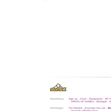
Hovedmeny
Sign up
Cover
Rampelyset
MY 
•
•
•
DRESS UP GAMES
Mobilspill
S
•
•
•
Informasjon
Om Stardoll
Annonser hos oss
Me
•
•
Stardolls offisielle blogg
•