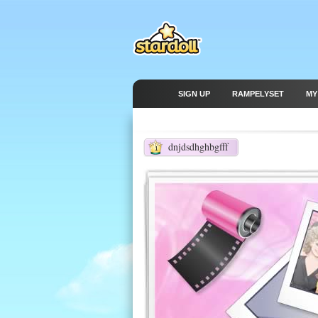
SIGN UP
RAMPELYSET
MY
dnjdsdhghbgfff
1