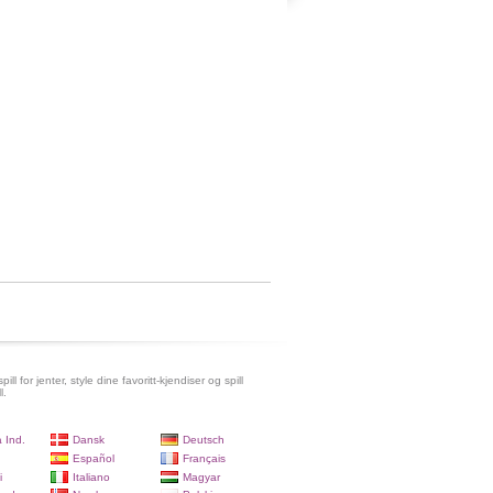
pill for jenter, style dine favoritt-kjendiser og spill
l.
 Ind.
Dansk
Deutsch
Español
Français
i
Italiano
Magyar