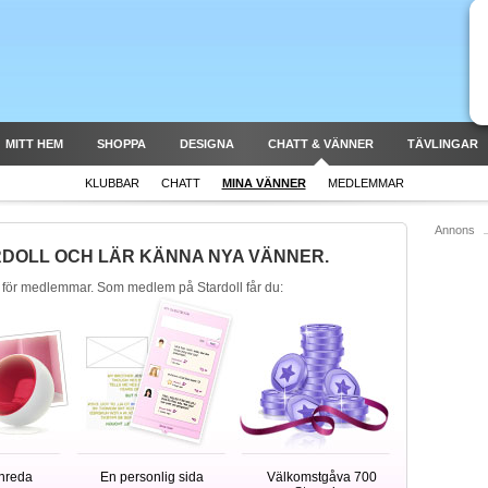
MITT HEM
SHOPPA
DESIGNA
CHATT & VÄNNER
TÄVLINGAR
KLUBBAR
CHATT
MINA VÄNNER
MEDLEMMAR
Annons
RDOLL OCH LÄR KÄNNA NYA VÄNNER.
 för medlemmar. Som medlem på Stardoll får du:
inreda
En personlig sida
Välkomstgåva 700