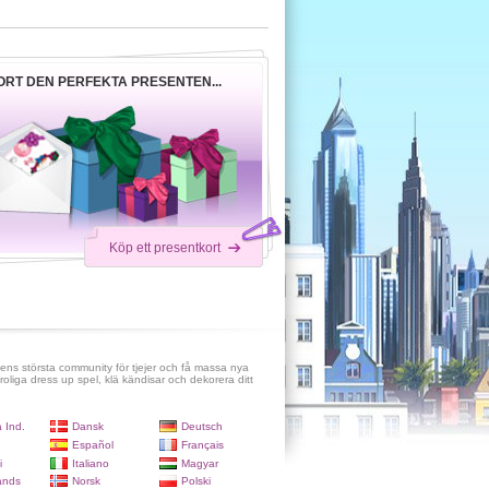
ORT DEN PERFEKTA PRESENTEN...
Köp ett presentkort
ens största community för tjejer och få massa nya
roliga dress up spel, klä kändisar och dekorera ditt
 Ind.
Dansk
Deutsch
Español
Français
i
Italiano
Magyar
ands
Norsk
Polski