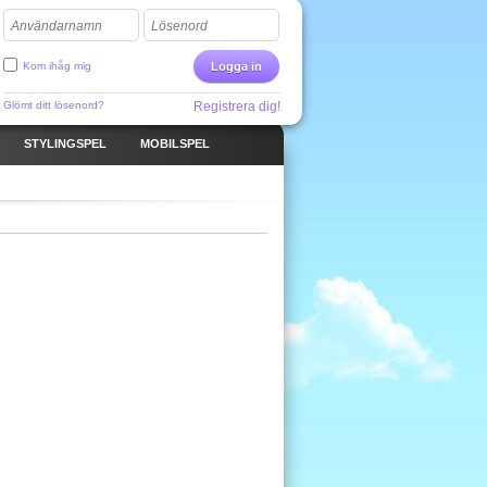
Användarnamn
Lösenord
Kom ihåg mig
Logga in
Glömt ditt lösenord?
Registrera dig!
STYLINGSPEL
MOBILSPEL