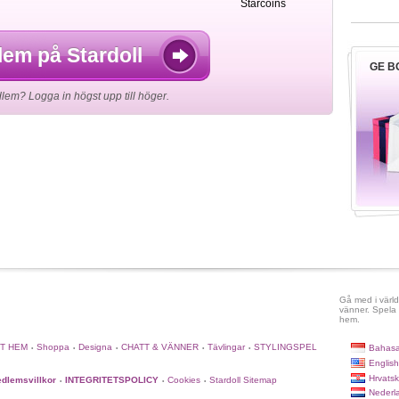
Starcoins
lem på Stardoll
GE B
em? Logga in högst upp till höger.
Gå med i värld
vänner. Spela 
hem.
TT HEM
Shoppa
Designa
CHATT & VÄNNER
Tävlingar
STYLINGSPEL
Bahasa
•
•
•
•
•
English
Hrvatsk
dlemsvillkor
INTEGRITETSPOLICY
Cookies
Stardoll Sitemap
•
•
•
Nederl