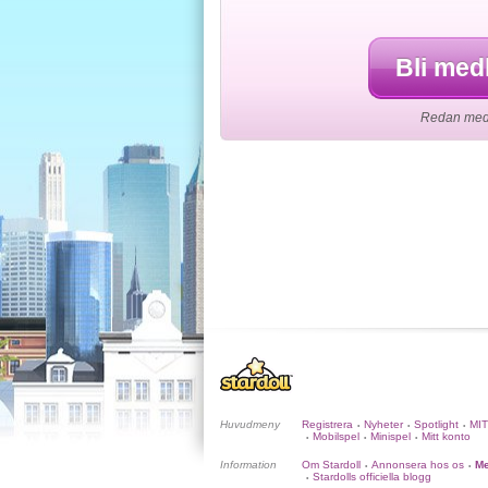
Bli med
Redan medl
Huvudmeny
Registrera
Nyheter
Spotlight
MI
•
•
•
Mobilspel
Minispel
Mitt konto
•
•
•
Information
Om Stardoll
Annonsera hos os
Me
•
•
Stardolls officiella blogg
•