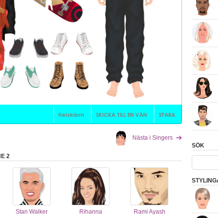
Nästa i Singers
SÖK
E 2
STYLING
Stan Walker
Rihanna
Rami Ayash