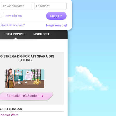
Användarnamn
Lösenord
Kom ihåg mig
Logga in
Glömt ditt lösenord?
Registrera dig!
STYLINGSPEL
MOBILSPEL
GISTRERA DIG FÖR ATT SPARA DIN
STYLING
Bli medlem på Stardoll
RA STYLINGAR
Kanye West