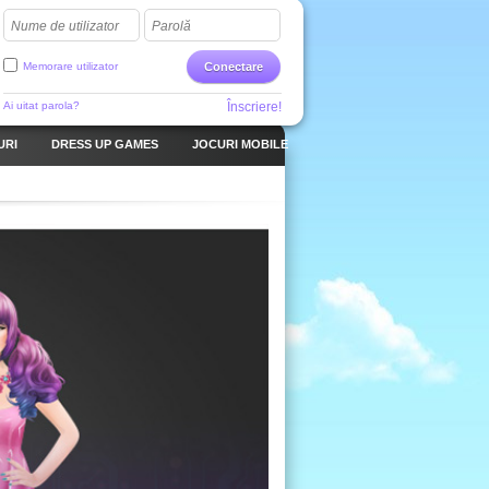
Nume de utilizator
Parolă
Memorare utilizator
Conectare
Ai uitat parola?
Înscriere!
URI
DRESS UP GAMES
JOCURI MOBILE