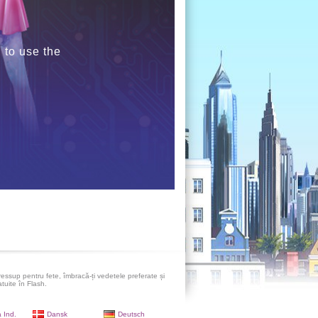
 to use the
ressup pentru fete, îmbracă-ți vedetele preferate și
atuite în Flash.
 Ind.
Dansk
Deutsch