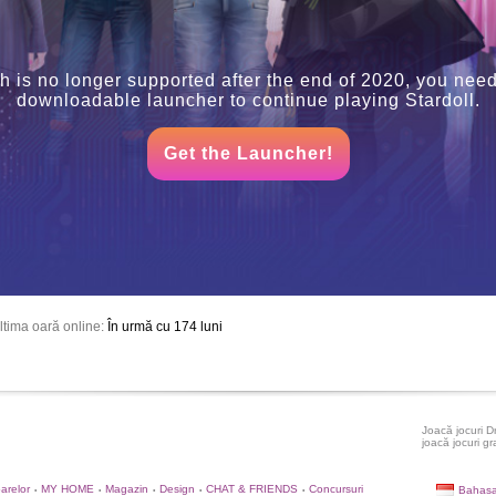
h is no longer supported after the end of 2020, you need
downloadable launcher to continue playing Stardoll.
Get the Launcher!
ltima oară online:
În urmă cu 174 luni
Joacă jocuri D
joacă jocuri gr
oarelor
MY HOME
Magazin
Design
CHAT & FRIENDS
Concursuri
Bahasa
•
•
•
•
•