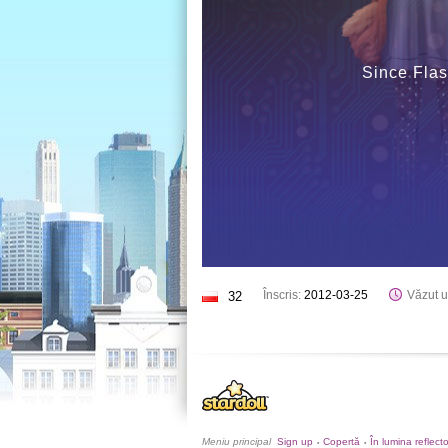
Since Flas
Înscris:
2012-03-25
Văzut u
32
Meniu principal
Sign up
Copertă
În lumina reflect
•
•