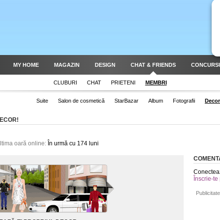
MY HOME
MAGAZIN
DESIGN
CHAT & FRIENDS
CONCURS
CLUBURI
CHAT
PRIETENI
MEMBRI
Suite
Salon de cosmetică
StarBazar
Album
Fotografii
Decor
DECOR!
ltima oară online:
În urmă cu 174 luni
COMENTA
Conecteaz
Înscrie-te
Publicitate