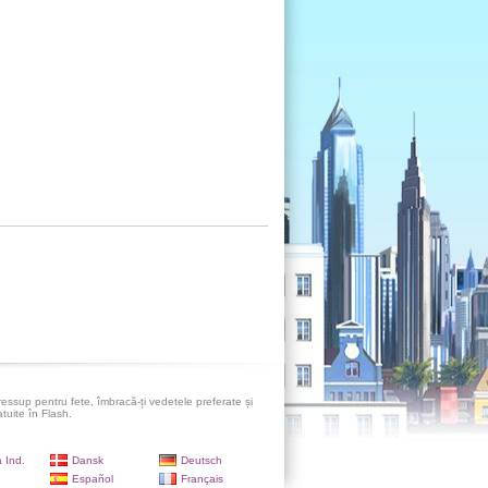
ressup pentru fete, îmbracă-ți vedetele preferate și
atuite în Flash.
 Ind.
Dansk
Deutsch
Español
Français