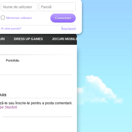
Nume de utilizator
Parolă
Memorare utilizator
Conectare
Ai uitat parola?
Înscriere!
URI
DRESS UP GAMES
JOCURI MOBILE
Portofoliu
RII
ă-te sau înscrie-te pentru a posta comentarii.
 pe Stardoll