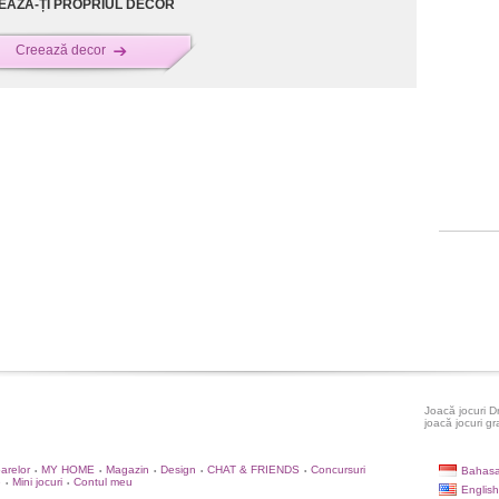
EAZĂ-ȚI PROPRIUL DECOR
Creează decor
Joacă jocuri D
joacă jocuri gr
oarelor
MY HOME
Magazin
Design
CHAT & FRIENDS
Concursuri
Bahasa
•
•
•
•
•
e
Mini jocuri
Contul meu
•
•
English