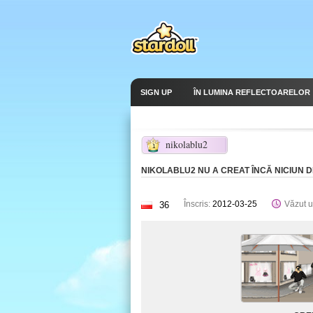
SIGN UP
ÎN LUMINA REFLECTOARELOR
nikolablu2
1
NIKOLABLU2 NU A CREAT ÎNCĂ NICIUN 
Înscris:
2012-03-25
Văzut u
36