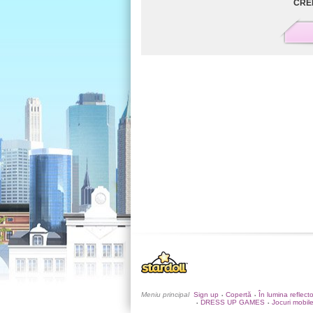
CRE
Meniu principal
Sign up
Copertă
În lumina reflect
•
•
DRESS UP GAMES
Jocuri mobil
•
•