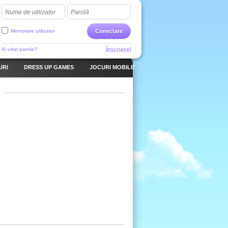
Nume de utilizator
Parolă
Memorare utilizator
Conectare
Ai uitat parola?
Înscriere!
URI
DRESS UP GAMES
JOCURI MOBILE