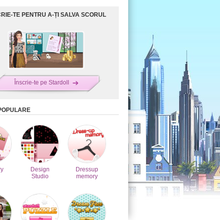
CRIE-TE PENTRU A-ȚI SALVA SCORUL
Înscrie-te pe Stardoll
 POPULARE
y
Design
Dressup
Studio
memory