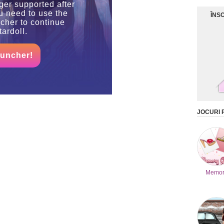
ger supported after
u need to use the
ÎNS
cher to continue
tardoll.
auncher!
JOCURI
Memor