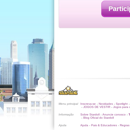
Partici
Menu principal
Inscreva-se
Novidades
Spotlight
•
•
•
JOGOS DE VESTIR
Jogos para c
•
•
Informação
Sobre Stardoll
Anuncie conosco
•
•
Blog Oficial do Stardoll
•
Ajuda
Ajuda
Pais & Educadores
Regras
•
•