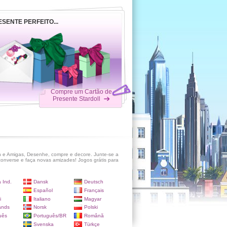
ESENTE PERFEITO...
Compre um Cartão de
Presente Stardoll
 e Amigas, Desenhe, compre e decore. Junte-se a
onverse e faça novas amizades! Jogos grátis para
 Ind.
Dansk
Deutsch
Español
Français
i
Italiano
Magyar
ands
Norsk
Polski
uês
Português/BR
Română
Svenska
Türkçe