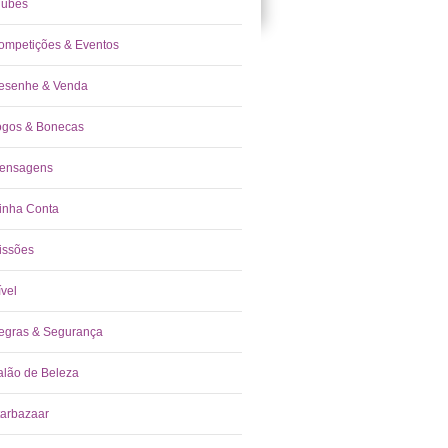
lubes
ompetições & Eventos
esenhe & Venda
ogos & Bonecas
ensagens
inha Conta
issões
ível
egras & Segurança
alão de Beleza
tarbazaar