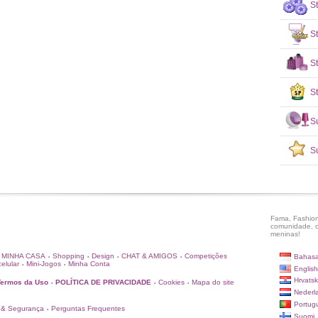
S
St
S
St
S
S
Fama, Fashion
comunidade, c
meninas!
MINHA CASA
Shopping
Design
CHAT & AMIGOS
Competições
Bahasa
•
•
•
•
elular
Mini-Jogos
Minha Conta
•
•
English
Hrvatsk
Termos da Uso
POLÍTICA DE PRIVACIDADE
Cookies
Mapa do site
•
•
•
Nederl
Portug
 & Segurança
Perguntas Frequentes
•
Suomi