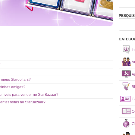
PESQUIS
CATEGO
I
A
?
A
 meus Stardollars?
B
 minhas amigas?
oníveis para vender no StarBazaar?
C
entes feitas no StarBazaar?
C
C