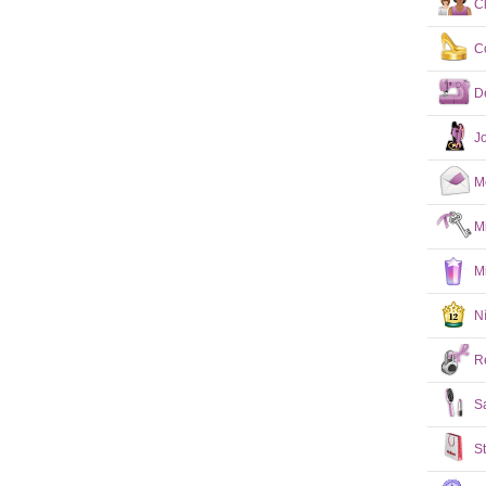
C
C
D
J
M
M
M
N
R
S
S