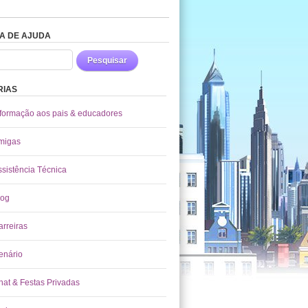
A DE AJUDA
Pesquisar
RIAS
nformação aos pais & educadores
migas
ssistência Técnica
log
arreiras
enário
hat & Festas Privadas