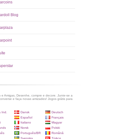
tarcoins
ardoll Blog
tarplaza
arpoint
uíte
uperstar
 e Amigas, Desenhe, compre e decore. Junte-se a
onverse e faça novas amizades! Jogos grátis para
 Ind.
Dansk
Deutsch
Español
Français
i
Italiano
Magyar
ands
Norsk
Polski
uês
Português/BR
Română
Svenska
Türkçe