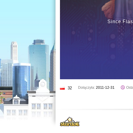
Since Flas
Dołączyła:
2011-12-31
Osta
32