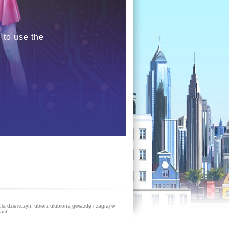
 to use the
dla dziewczyn, ubierz ulubioną gwiazdę i zagraj w
lash.