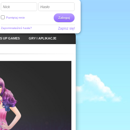
Nick
Hasło
Pamiętaj mnie
Zaloguj
Zapomniałaś/eś hasła?
Zapisz się!
S UP GAMES
GRY I APLIKACJE