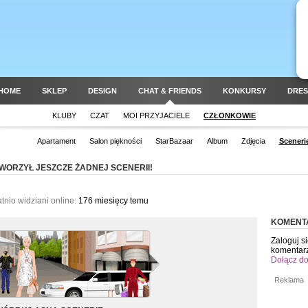
HOME
SKLEP
DESIGN
CHAT & FRIENDS
KONKURSY
DRES
KLUBY
CZAT
MOI PRZYJACIELE
CZŁONKOWIE
Apartament
Salon piękności
StarBazaar
Album
Zdjęcia
Sceneri
WORZYŁ JESZCZE ŻADNEJ SCENERII!
tnio widziani online:
176 miesięcy temu
KOMENT
Zaloguj s
komentar
Dołącz do
Reklama