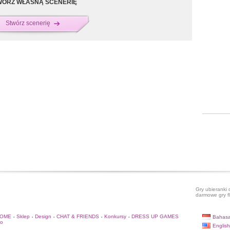
WÓRZ WŁASNĄ SCENERIĘ
Stwórz scenerię
Gry ubieranki 
darmowe gry f
HOME
Sklep
Design
CHAT & FRIENDS
Konkursy
DRESS UP GAMES
Bahasa
•
•
•
•
•
to
English