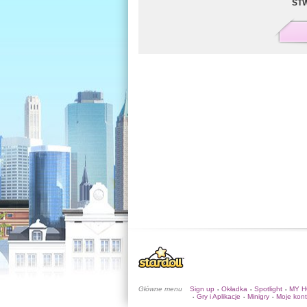
ST
Główne menu
Sign up
Okładka
Spotlight
MY 
•
•
•
Gry i Aplikacje
Minigry
Moje kon
•
•
•