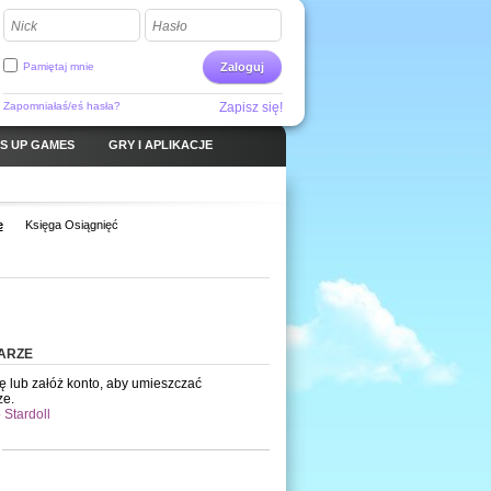
Nick
Hasło
Pamiętaj mnie
Zaloguj
Zapomniałaś/eś hasła?
Zapisz się!
S UP GAMES
GRY I APLIKACJE
e
Księga Osiągnięć
ARZE
ię lub załóż konto, aby umieszczać
ze.
 Stardoll