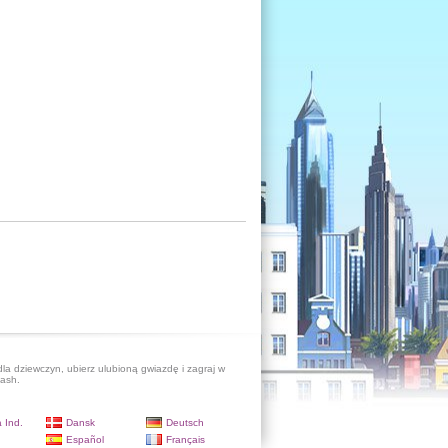
dla dziewczyn, ubierz ulubioną gwiazdę i zagraj w
lash.
 Ind.
Dansk
Deutsch
Español
Français