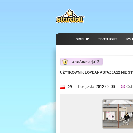
SIGN UP
SPOTLIGHT
MY 
LoveAnastazja12
1
UŻYTKOWNIK LOVEANASTAZJA12 NIE ST
Dołączyła:
2012-02-06
Osta
28