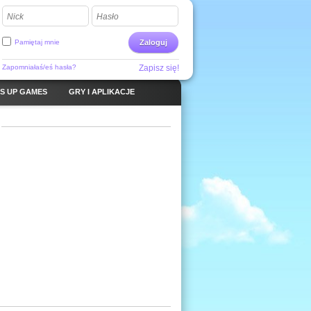
Nick
Hasło
Pamiętaj mnie
Zaloguj
Zapomniałaś/eś hasła?
Zapisz się!
S UP GAMES
GRY I APLIKACJE