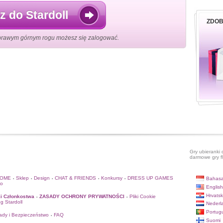
z do Stardoll
ZDOB
prawym górnym rogu możesz się zalogować.
Gry ubieranki 
darmowe gry f
HOME
Sklep
Design
CHAT & FRIENDS
Konkursy
DRESS UP GAMES
Bahasa
•
•
•
•
•
to
English
Hrvatsk
i Członkostwa
ZASADY OCHRONY PRYWATNOŚCI
Pliki Cookie
•
•
og Stardoll
Nederl
Portug
ady i Bezpieczeństwo
FAQ
•
Suomi