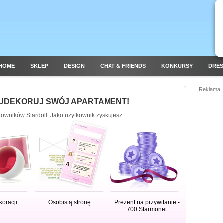
HOME
SKLEP
DESIGN
CHAT & FRIENDS
KONKURSY
DRES
Reklama
 UDEKORUJ SWÓJ APARTAMENT!
tkowników Stardoll. Jako użytkownik zyskujesz:
koracji
Osobistą stronę
Prezent na przywitanie -
700 Starmonet