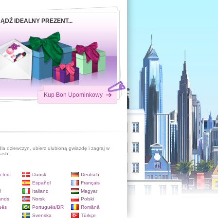
ĄDŹ IDEALNY PREZENT...
Kup Bon Upominkowy
dla dziewczyn, ubierz ulubioną gwiazdę i zagraj w
lash.
 Ind.
Dansk
Deutsch
Español
Français
i
Italiano
Magyar
ands
Norsk
Polski
uês
Português/BR
Română
Svenska
Türkçe