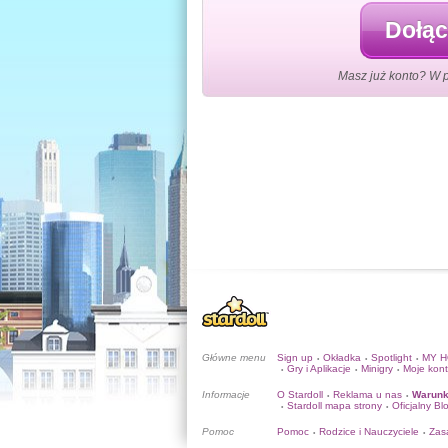
Dołąc
Masz już konto? W 
Główne menu
Sign up
Okładka
Spotlight
MY 
•
•
•
Gry i Aplikacje
Minigry
Moje kon
•
•
•
Informacje
O Stardoll
Reklama u nas
Warunk
•
•
Stardoll mapa strony
Oficjalny Bl
•
•
Pomoc
Pomoc
Rodzice i Nauczyciele
Zas
•
•