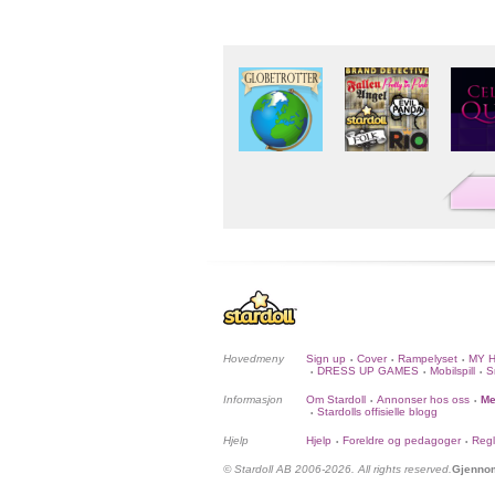
Hovedmeny
Sign up
Cover
Rampelyset
MY 
•
•
•
DRESS UP GAMES
Mobilspill
S
•
•
•
Informasjon
Om Stardoll
Annonser hos oss
Me
•
•
Stardolls offisielle blogg
•
Hjelp
Hjelp
Foreldre og pedagoger
Regl
•
•
© Stardoll AB 2006-2026. All rights reserved.
Gjennom