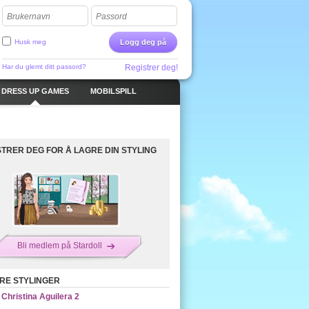
Brukernavn
Passord
Husk meg
Logg deg på
Har du glemt ditt passord?
Registrer deg!
DRESS UP GAMES
MOBILSPILL
STRER DEG FOR Å LAGRE DIN STYLING
Bli medlem på Stardoll
RE STYLINGER
Christina Aguilera 2