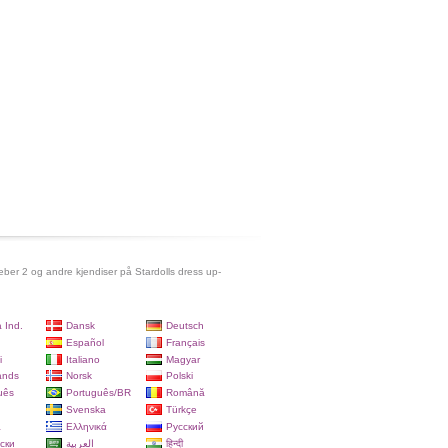
ieber 2 og andre kjendiser på Stardolls dress up-
 Ind.
Dansk
Deutsch
Español
Français
i
Italiano
Magyar
ands
Norsk
Polski
uês
Português/BR
Română
Svenska
Türkçe
a
Ελληνικά
Русский
ски
العربية
हिन्दी