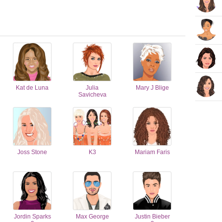
Kat de Luna
Julia
Mary J Blige
Savicheva
Joss Stone
K3
Mariam Faris
Jordin Sparks
Max George
Justin Bieber