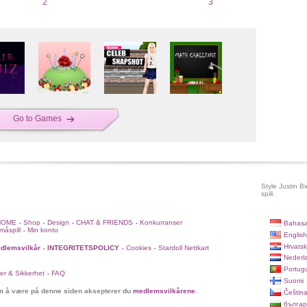
2
3
Go to Games
Style Justin B
spill.
HOME
Shop
Design
CHAT & FRIENDS
Konkurranser
Bahasa
•
•
•
•
måspill
Min konto
•
English
Hrvatsk
dlemsvilkår
INTEGRITETSPOLICY
Cookies
Stardoll Nettkart
•
•
•
Nederl
Portug
er & Sikkerhet
FAQ
•
Suomi
 å være på denne siden aksepterer du
medlemsvilkårene
.
Češtin
българ