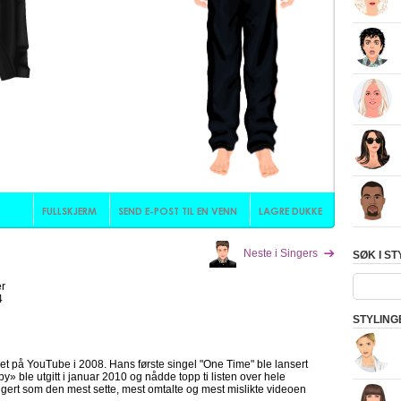
Neste i Singers
SØK I S
r
4
STYLINGE
 på YouTube i 2008. Hans første singel "One Time" ble lansert
» ble utgitt i januar 2010 og nådde topp ti listen over hele
angert som den mest sette, mest omtalte og mest mislikte videoen