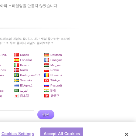
아직 스타일링을 만들지 않았습니다.
드레스업 게임도 즐기고, 내가 제일 좋아하는 스타의
고 또 무료 플래시 게임도 즐겨보세요!
 Ind.
Dansk
Deutsch
Español
Français
i
Italiano
Magyar
ands
Norsk
Polski
uês
Português/BR
Română
Svenska
Türkçe
a
Ελληνικά
Русский
ски
العربية
हिन्दी
)
日本語
繁體字
검색
Cookies Settings
Accept All Cookies