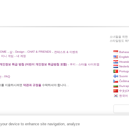
소녀들을 위한 
스타일링도 해주
HOME
Design
CHAT & FRIENDS
Bahasa
샵
컨테스트 & 이벤트
•
•
•
•
미니 게임
내 계정
English
•
Hrvatsk
개인정보 취급 방침 (어린이 개인정보 취급방침 포함)
쿠키
스타돌 사이트맵
•
•
Nederl
Portug
Suomi
FAQ
안
•
Češtin
트를 이용하시려면
약관과 규정을
수락하셔야 합니다. .
българ
中文(CN
한국어
 your device to enhance site navigation, analyze