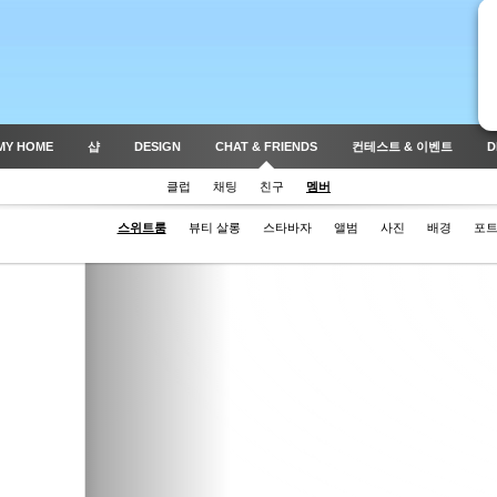
MY HOME
샵
DESIGN
CHAT & FRIENDS
컨테스트 & 이벤트
D
클럽
채팅
친구
멤버
스위트룸
뷰티 살롱
스타바자
앨범
사진
배경
포