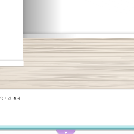
속 시간:
절대