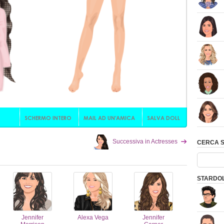
Successiva in Actresses
CERCA 
STARDOL
Jennifer
Alexa Vega
Jennifer