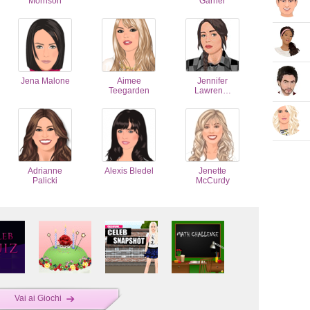
Morrison
Garner
Jena Malone
Aimee
Jennifer
Teegarden
Lawren…
Adrianne
Alexis Bledel
Jenette
Palicki
McCurdy
Vai ai Giochi