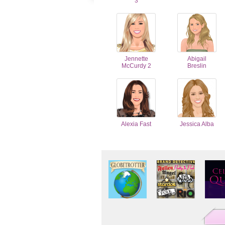
3
Jennette
Abigail
McCurdy 2
Breslin
Alexia Fast
Jessica Alba