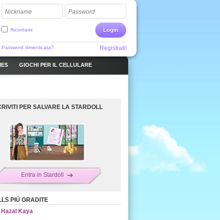
Nickname
Password
Ricordami
Login
Password dimenticata?
Registrati!
MES
GIOCHI PER IL CELLULARE
CRIVITI PER SALVARE LA STARDOLL
Entra in Stardoll
LS PIÚ GRADITE
Hazal Kaya