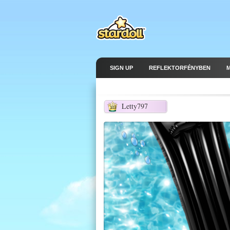
SIGN UP
REFLEKTORFÉNYBEN
Letty797
103