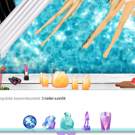
egutóbb bejelentkezetett:
3 héttel ezelőtt