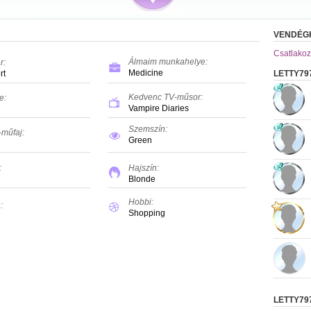
VENDÉG
Csatlakoz
Álmaim munkahelye:
r:
Medicine
rt
LETTY79
Kedvenc TV-műsor:
e:
Vampire Diaries
Szemszín:
-műfaj:
Green
:
Hajszín:
Blonde
Hobbi:
:
Shopping
LETTY79