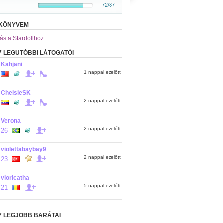
72/87
KÖNYVEM
ás a Stardollhoz
7 LEGUTÓBBI LÁTOGATÓI
Kahjani
1 nappal ezelőtt
ChelsieSK
2 nappal ezelőtt
Verona
2 nappal ezelőtt
26
violettabaybay9
2 nappal ezelőtt
23
vioricatha
5 nappal ezelőtt
21
7 LEGJOBB BARÁTAI