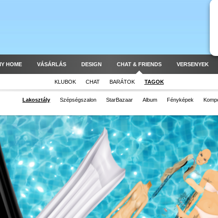
MY HOME
VÁSÁRLÁS
DESIGN
CHAT & FRIENDS
VERSENYEK
KLUBOK
CHAT
BARÁTOK
TAGOK
Lakosztály
Szépségszalon
StarBazaar
Album
Fényképek
Kompo