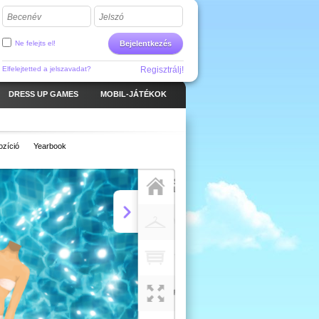
Becenév
Jelszó
Ne felejts el!
Bejelentkezés
Elfelejtetted a jelszavadat?
Regisztrálj!
DRESS UP GAMES
MOBIL-JÁTÉKOK
zíció
Yearbook