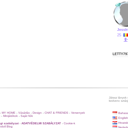
JessIr
25
LETTY79
Játssz lányok 
kedvenc sztárj
MY HOME
Vásárlás
Design
CHAT & FRIENDS
Versenyek
Bahasa
•
•
•
•
•
k
Minijátékok
Saját fiók
•
•
English
Hrvatsk
gi szabályzat
ADATVÉDELMI SZABÁLYZAT
Cookie-k
•
•
rdoll Blog
Nederl