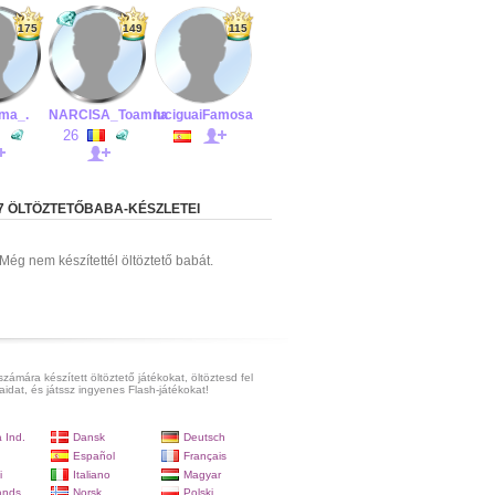
175
149
115
ma_.
NARCISA_Toamna
luciguaiFamosa
26
7 ÖLTÖZTETŐBABA-KÉSZLETEI
Még nem készítettél öltöztető babát.
számára készített öltöztető játékokat, öltöztesd fel
aidat, és játssz ingyenes Flash-játékokat!
 Ind.
Dansk
Deutsch
Español
Français
i
Italiano
Magyar
ands
Norsk
Polski