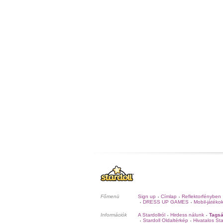
Főmenü
Sign up
Címlap
Reflektorfényben
•
•
DRESS UP GAMES
Mobil-játéko
•
•
Információk
A Stardollról
Hirdess nálunk
Tagsá
•
•
Stardoll Oldaltérkép
Hivatalos Sta
•
•