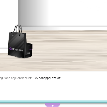
egutóbb bejelentkezetett:
175 hónappal ezelőtt