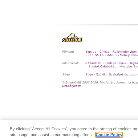
Főmenü
Sign up
Címlap
Reflektorfényben
•
•
DRESS UP GAMES
Mobil-játéko
•
•
Információk
A Stardollról
Hirdess nálunk
Tagsá
•
•
Stardoll Oldaltérkép
Hivatalos Sta
•
•
Súgó
Súgó
Szülők
Szabályok és bizton
•
•
© Stardoll AB 2006-2026. Minden jog fenntartva.
Azz
Szabályzatot
.
By clicking “Accept All Cookies”, you agree to the storing of cookies on
site usage, and assist in our marketing efforts.
Cookie Policy