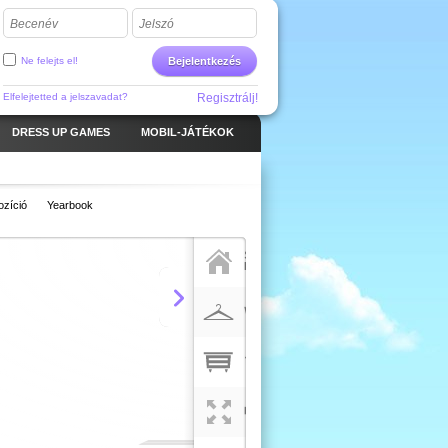
Becenév
Jelszó
Ne felejts el!
Bejelentkezés
Elfelejtetted a jelszavadat?
Regisztrálj!
DRESS UP GAMES
MOBIL-JÁTÉKOK
zíció
Yearbook