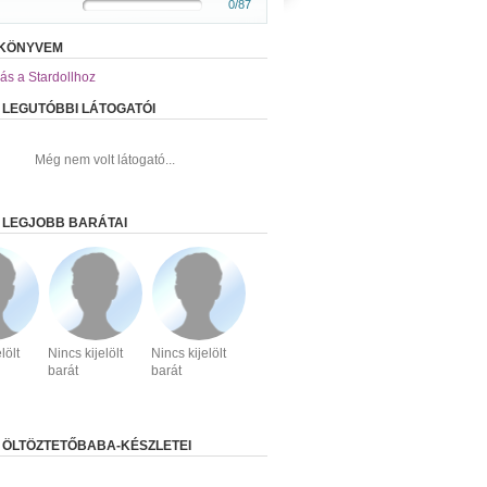
0/87
KÖNYVEM
ás a Stardollhoz
 LEGUTÓBBI LÁTOGATÓI
Még nem volt látogató...
 LEGJOBB BARÁTAI
lölt
Nincs kijelölt
Nincs kijelölt
barát
barát
 ÖLTÖZTETŐBABA-KÉSZLETEI