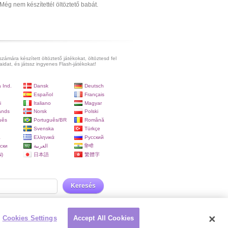
Még nem készítettél öltöztető babát.
számára készített öltöztető játékokat, öltöztesd fel
aidat, és játssz ingyenes Flash-játékokat!
 Ind.
Dansk
Deutsch
Español
Français
i
Italiano
Magyar
ands
Norsk
Polski
uês
Português/BR
Română
Svenska
Türkçe
a
Ελληνικά
Русский
ски
العربية
हिन्दी
)
日本語
繁體字
Keresés
Cookies Settings
Accept All Cookies