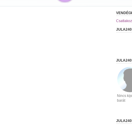
VENDÉG
Csatlakoz
JULA240
JULA240
Nincs kije
barát
JULA240