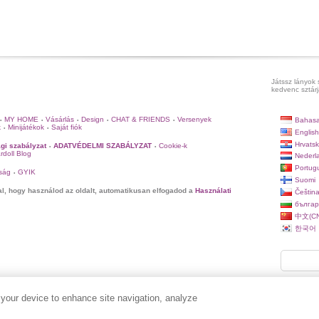
Játssz lányok 
kedvenc sztárj
MY HOME
Vásárlás
Design
CHAT & FRIENDS
Versenyek
Bahasa
•
•
•
•
•
k
Minijátékok
Saját fiók
•
•
English
Hrvatsk
gi szabályzat
ADATVÉDELMI SZABÁLYZAT
Cookie-k
•
•
rdoll Blog
Nederl
Portug
ság
GYIK
•
Suomi
al, hogy használod az oldalt, automatikusan elfogadod a
Használati
Češtin
българ
中文(CN
한국어
 your device to enhance site navigation, analyze