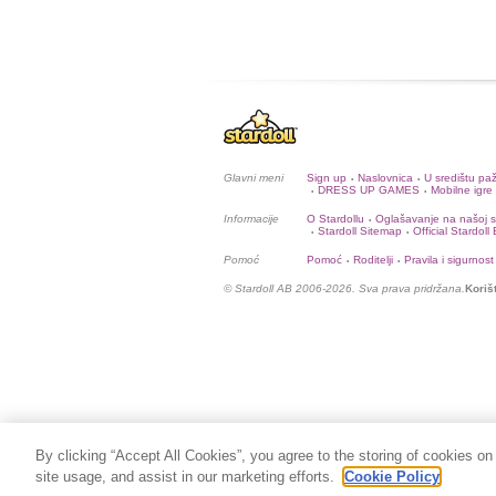
Glavni meni
Sign up
Naslovnica
U središtu pa
•
•
DRESS UP GAMES
Mobilne igre
•
•
Informacije
O Stardollu
Oglašavanje na našoj st
•
Stardoll Sitemap
Official Stardoll
•
•
Pomoć
Pomoć
Roditelji
Pravila i sigurnost
•
•
© Stardoll AB 2006-2026. Sva prava pridržana.
Koriš
By clicking “Accept All Cookies”, you agree to the storing of cookies on
site usage, and assist in our marketing efforts.
Cookie Policy