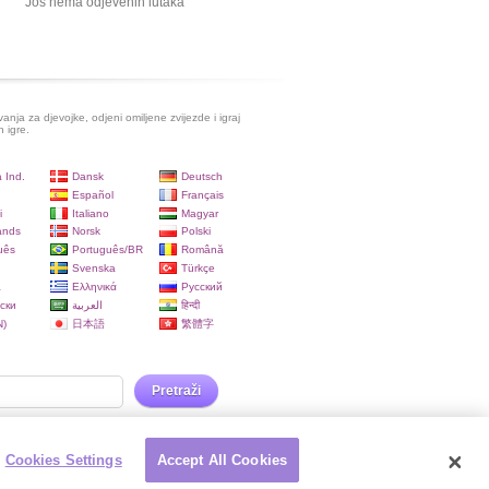
Još nema odjevenih lutaka
evanja za djevojke, odjeni omiljene zvijezde i igraj
h igre.
 Ind.
Dansk
Deutsch
Español
Français
i
Italiano
Magyar
ands
Norsk
Polski
uês
Português/BR
Română
Svenska
Türkçe
a
Ελληνικά
Русский
ски
العربية
हिन्दी
)
日本語
繁體字
Pretraži
Cookies Settings
Accept All Cookies