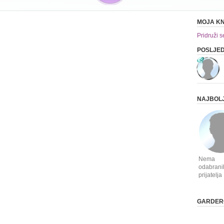
MOJA KN
Pridruži s
POSLJED
NAJBOLJ
Nema
odabrani
prijatelja
GARDERO