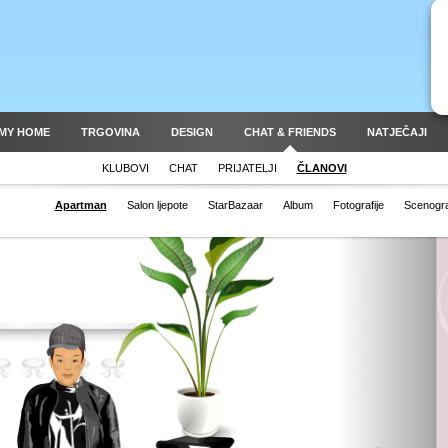
MY HOME
TRGOVINA
DESIGN
CHAT & FRIENDS
NATJEČAJI
KLUBOVI
CHAT
PRIJATELJI
ČLANOVI
Apartman
Salon ljepote
StarBazaar
Album
Fotografije
Scenogra