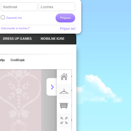
Nadimak
Lozinka
Zapamti me
Prijava
Zaboravila si lozinku?
Prijavi se!
DRESS UP GAMES
MOBILNE IGRE
fija
Godišnjak