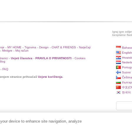
Igraj igre odij
besplatne flas
žnje
MY HOME
Trgovina
Design
CHAT & FRIENDS
Natječaji
Bahasa
•
•
•
•
•
Miniigre
Moj račun
•
•
English
Hrvatsk
ranici
Uvjeti članstva
PRAVILA O PRIVATNOSTI
Cookies
•
•
•
 Blog
Nederl
Portug
FAQ
•
Suomi
tenjem stranice prihvaćaš
Uvjete korištenja
.
Češtin
българ
中文(CN
한국어
 your device to enhance site navigation, analyze