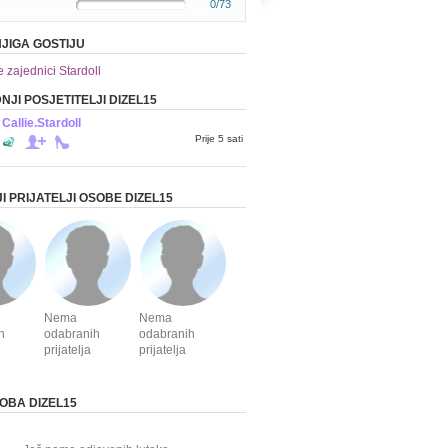
0/73
JIGA GOSTIJU
e zajednici Stardoll
NJI POSJETITELJI DIZEL15
Callie.Stardoll
Prije 5 sati
I PRIJATELJI OSOBE DIZEL15
Nema
Nema
h
odabranih
odabranih
prijatelja
prijatelja
BA DIZEL15