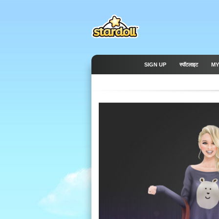
SIGN UP
स्पॉटलाइट
MY