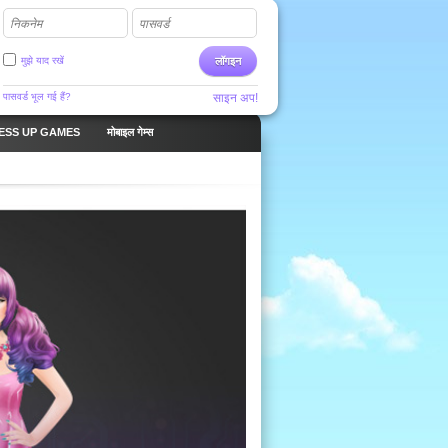
निकनेम
पासवर्ड
मुझे याद रखें
लॉगइन
पासवर्ड भूल गई हैं?
साइन अप!
ESS UP GAMES
मोबाइल गेम्स