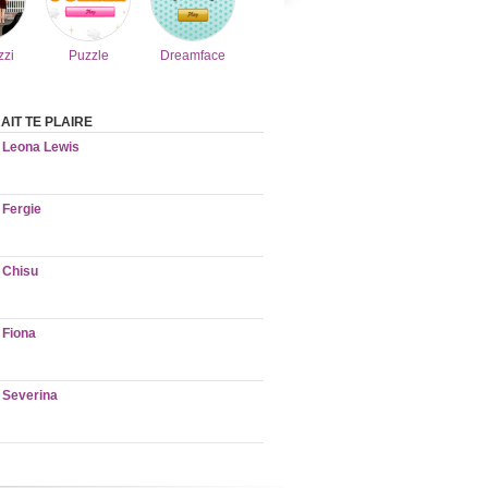
zzi
Puzzle
Dreamface
AIT TE PLAIRE
Leona Lewis
Fergie
Chisu
Fiona
Severina