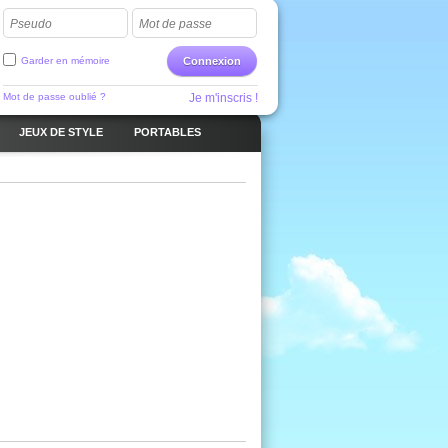
Pseudo
Mot de passe
Garder en mémoire
Connexion
Mot de passe oublié ?
Je m'inscris !
JEUX DE STYLE
PORTABLES