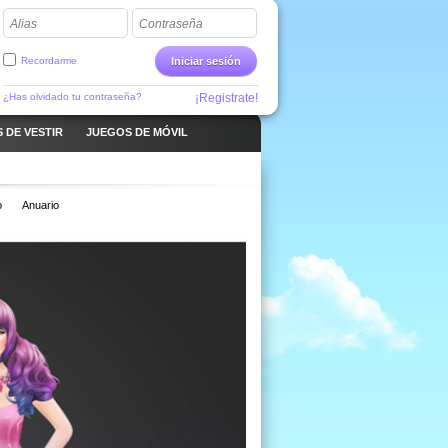
Alias
Contraseña
Recordarme
Iniciar sesión
¿Has olvidado tu contraseña?
¡Registrate!
 DE VESTIR
JUEGOS DE MÓVIL
o
Anuario