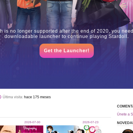
h is no longer supported after the end of 2020, you need
downloadable launcher to continue playing Stardoll.
Get the Launcher!
Última visita:
hace 175 meses
COMENT
Únete a S
2026-07-30
2026-07-23
NOVEDA