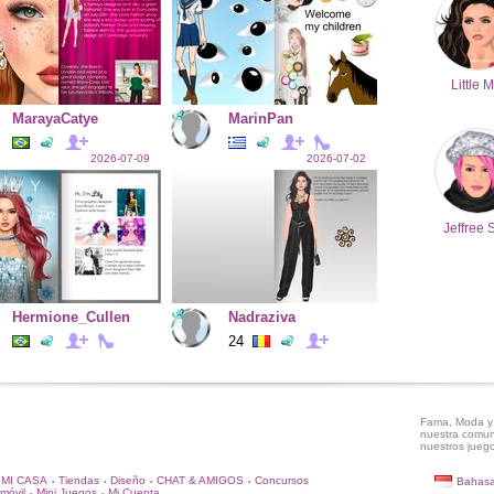
Little M
MarayaCatye
MarinPan
2026-07-09
2026-07-02
Jeffree 
Hermione_Cullen
Nadraziva
24
Fama, Moda y 
nuestra comun
nuestros juego
MI CASA
Tiendas
Diseño
CHAT & AMIGOS
Concursos
Bahasa
•
•
•
•
móvil
Mini Juegos
Mi Cuenta
•
•