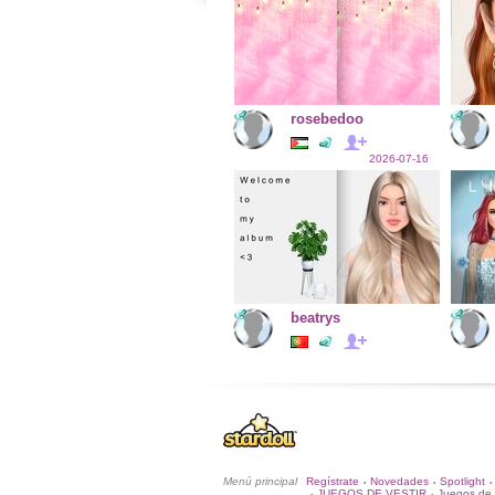
rosebedoo
2026-07-16
beatrys
Menú principal
Regístrate
Novedades
Spotlight
•
•
•
JUEGOS DE VESTIR
Juegos de 
•
•