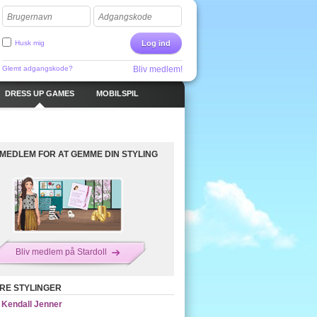
Brugernavn
Adgangskode
Husk mig
Log ind
Glemt adgangskode?
Bliv medlem!
DRESS UP GAMES
MOBILSPIL
 MEDLEM FOR AT GEMME DIN STYLING
Bliv medlem på Stardoll
RE STYLINGER
Kendall Jenner