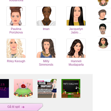
Vodianova
Paulina
Iman
Jacquelyn
Porizkova
Jablo…
Riley Keough
Milly
Hanneli
Simmonds
Mustaparta
Gå til spil