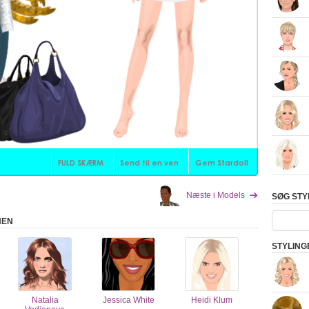
Næste i Models
SØG STY
HEN
STYLING
Natalia
Jessica White
Heidi Klum