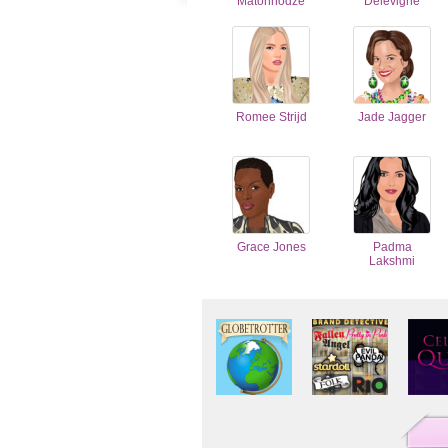
Matonhodze
Delevigne
Romee Strijd
Jade Jagger
Grace Jones
Padma
Lakshmi