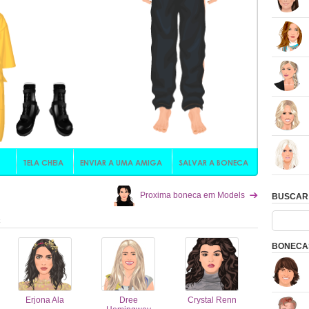
Proxima boneca em Models
BUSCAR
C
BONECAS
Erjona Ala
Dree
Crystal Renn