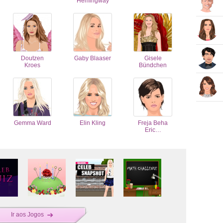
Hemingway
Doutzen
Gaby Blaaser
Gisele
Kroes
Bündchen
Gemma Ward
Elin Kling
Freja Beha
Eric…
Ir aos Jogos