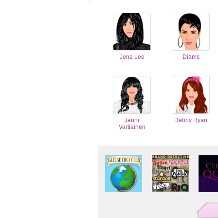
Jena Lee
Diams
Jenni
Debby Ryan
Vartiainen