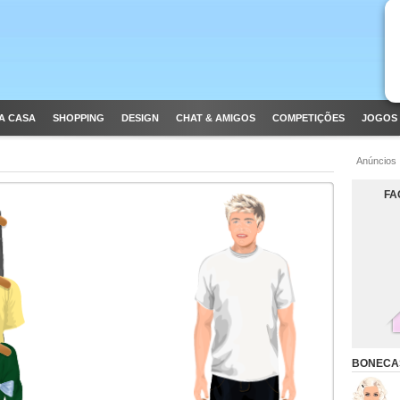
A CASA
SHOPPING
DESIGN
CHAT & AMIGOS
COMPETIÇÕES
JOGOS 
Anúncios
FA
BONECA