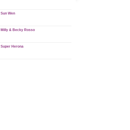
Sun Wen
Milly & Becky Rosso
Super Herona