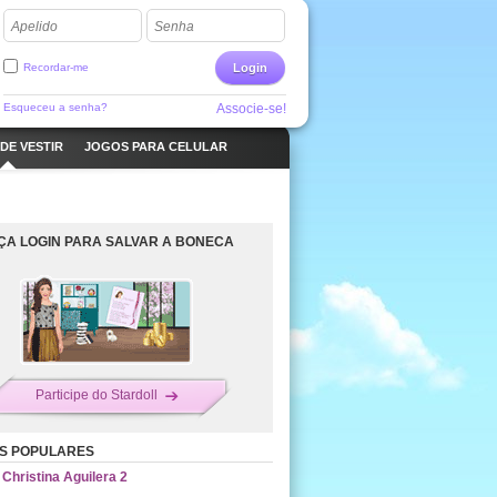
Apelido
Senha
Recordar-me
Login
Esqueceu a senha?
Associe-se!
DE VESTIR
JOGOS PARA CELULAR
ÇA LOGIN PARA SALVAR A BONECA
Participe do Stardoll
S POPULARES
Christina Aguilera 2