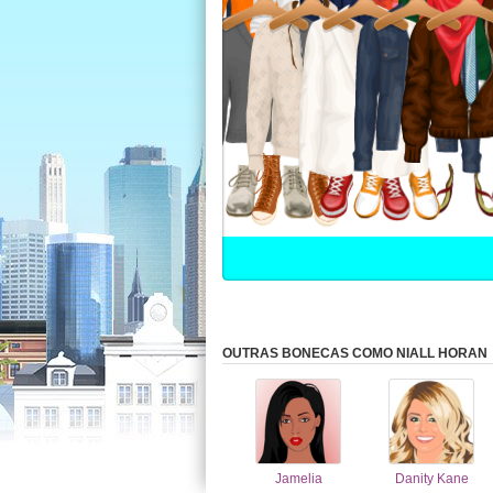
OUTRAS BONECAS COMO NIALL HORAN
Jamelia
Danity Kane