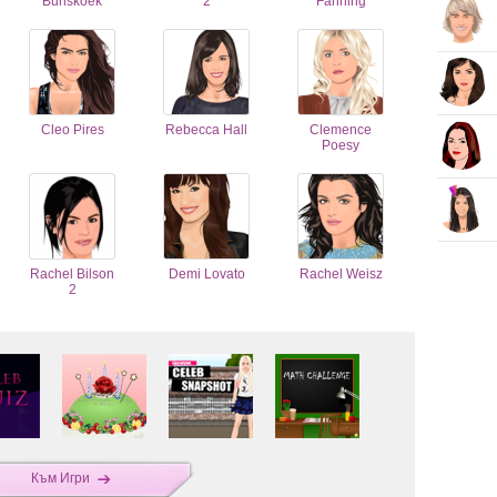
Bunskoek
2
Fanning
Cleo Pires
Rebecca Hall
Clemence
Poesy
Rachel Bilson
Demi Lovato
Rachel Weisz
2
Към Игри