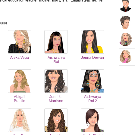
ysical education teacher. Mother, Mary, is an English teacher. Her
UIN
Alexa Vega
Aishwarya
Jenna Dewan
Rai
Abigail
Jennifer
Aishwarya
Breslin
Morrison
Rai 2