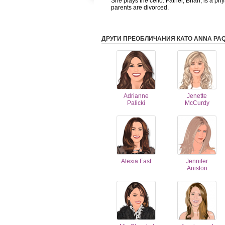
She plays the cello. Father, Brian, is a ph
parents are divorced.
ДРУГИ ПРЕОБЛИЧАНИЯ КАТО ANNA PAQ
Adrianne
Jenette
Palicki
McCurdy
Alexia Fast
Jennifer
Aniston