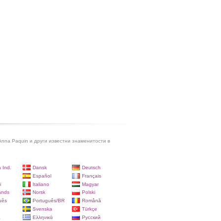
nna Paquin и други известни знаменитости в
 Ind.
Dansk
Deutsch
Español
Français
i
Italiano
Magyar
ands
Norsk
Polski
uês
Português/BR
Română
Svenska
Türkçe
a
Ελληνικά
Русский