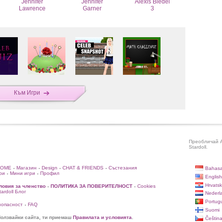
Jennifer
Jennifer
Alexis Bledel
Lawrence
Garner
3
Към Игри
Преобличай A
Stardoll.
HOME
Магазин
Design
CHAT & FRIENDS
Състезания
Bahasa
•
•
•
•
ри
Мини игри
Профил
•
•
English
Hrvatsk
ловия за членство
ПОЛИТИКА ЗА ПОВЕРИТЕЛНОСТ
Cookies
•
•
rdoll Блог
Nederl
Portug
зопасност
FAQ
•
Suomi
олзвайки сайта, ти приемаш
Правилата и условията
.
Češtin