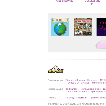
Alia Shawkat
Jessica and
Lin…
Главно меню
Sign up
Корица
На фокус
MY 
•
•
•
DRESS UP GAMES
Мобилни иг
•
•
Информация
За Stardoll
Рекламирай с нас
Ус
•
•
Карта на Stardoll
Официален Sta
•
•
Помощ
Помощ
Родители
Правила и бе
•
•
© Stardoll AB 2006-2026. Всички права запазени.
П