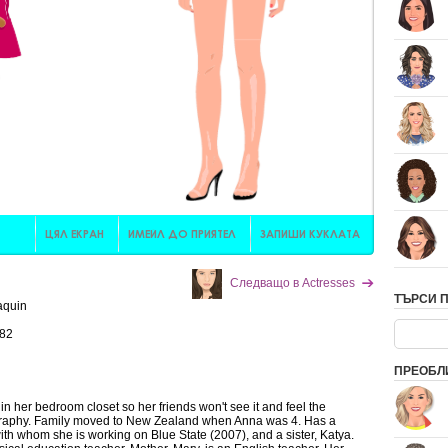
Следващо в Actresses
ТЪРСИ 
aquin
982
ПРЕОБЛ
n her bedroom closet so her friends won't see it and feel the
graphy. Family moved to New Zealand when Anna was 4. Has a
ith whom she is working on Blue State (2007), and a sister, Katya.