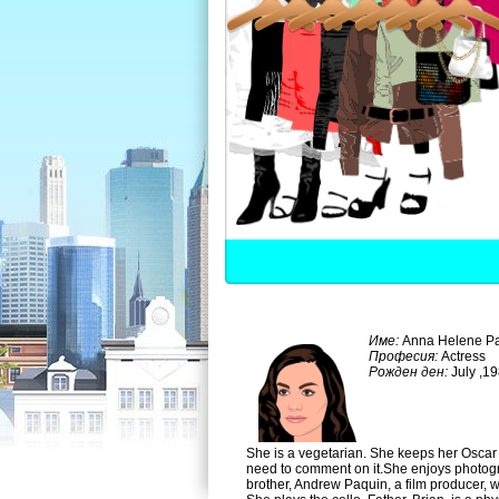
Име:
Anna Helene P
Професия:
Actress
Рожден ден:
July ,1
She is a vegetarian. She keeps her Oscar i
need to comment on it.She enjoys photo
brother, Andrew Paquin, a film producer, w