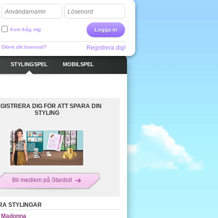
Användarnamn
Lösenord
Kom ihåg mig
Logga in
Glömt ditt lösenord?
Registrera dig!
STYLINGSPEL
MOBILSPEL
GISTRERA DIG FÖR ATT SPARA DIN
STYLING
Bli medlem på Stardoll
RA STYLINGAR
Madonna