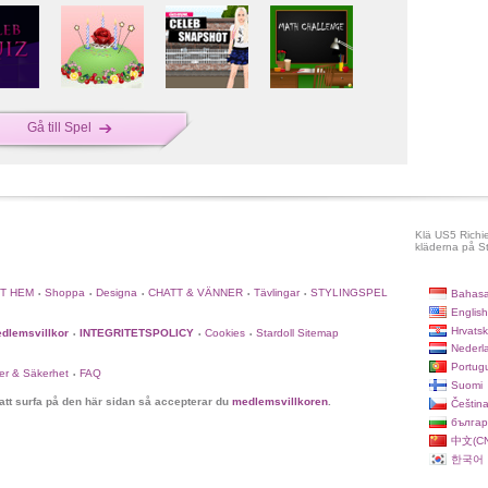
Gå till Spel
Klä US5 Richi
kläderna på St
TT HEM
Shoppa
Designa
CHATT & VÄNNER
Tävlingar
STYLINGSPEL
Bahasa
•
•
•
•
•
English
Hrvatsk
dlemsvillkor
INTEGRITETSPOLICY
Cookies
Stardoll Sitemap
•
•
•
Nederl
Portug
er & Säkerhet
FAQ
•
Suomi
tt surfa på den här sidan så accepterar du
medlemsvillkoren
.
Češtin
българ
中文(CN
한국어