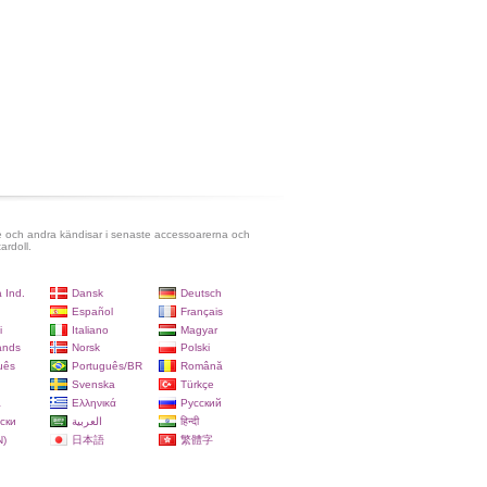
e och andra kändisar i senaste accessoarerna och
ardoll.
 Ind.
Dansk
Deutsch
Español
Français
i
Italiano
Magyar
ands
Norsk
Polski
uês
Português/BR
Română
Svenska
Türkçe
a
Ελληνικά
Русский
ски
العربية
हिन्दी
)
日本語
繁體字