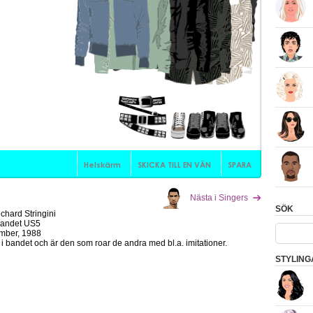
Nästa i Singers
SÖK
chard Stringini
bandet US5
mber, 1988
n i bandet och är den som roar de andra med bl.a. imitationer.
STYLING