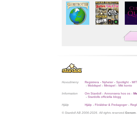
Huvudmeny
Registrera
Nyheter
Spotlight
MI
•
•
•
Mobilspel
Minispel
Mitt konto
•
•
•
Information
Om Stardoll
Annonsera hos os
Me
•
•
Stardolls officiella blogg
•
Hjälp
Hjälp
Föräldrar & Pedagoger
Regl
•
•
© Stardoll AB 2006-2026. All rights reserved.
Genom a