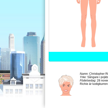
Namn:
Christopher Ri
Yrke:
Sångare i pojk
Födelsedag:
28 nove
Richie är lustigkurre