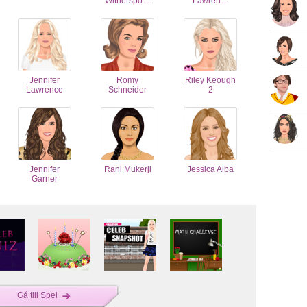
Witherspo…
Lawren…
Jennifer
Romy
Riley Keough
Lawrence
Schneider
2
Jennifer
Rani Mukerji
Jessica Alba
Garner
Gå till Spel