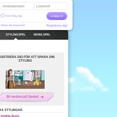
Användarnamn
Lösenord
Kom ihåg mig
Logga in
Glömt ditt lösenord?
Registrera dig!
STYLINGSPEL
MOBILSPEL
GISTRERA DIG FÖR ATT SPARA DIN
STYLING
Bli medlem på Stardoll
RA STYLINGAR
Sophia Bush