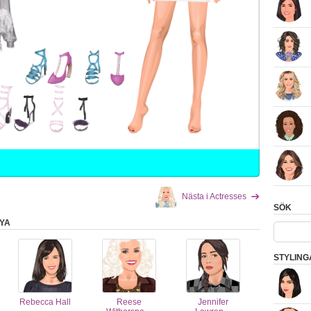
Nästa i Actresses
SÖK
YA
STYLING
Rebecca Hall
Reese
Jennifer