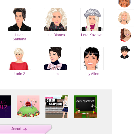
Luan
Lua Blanco
Lera Kozlova
Santana
Lorie 2
Lim
Lily Allen
Jocuri