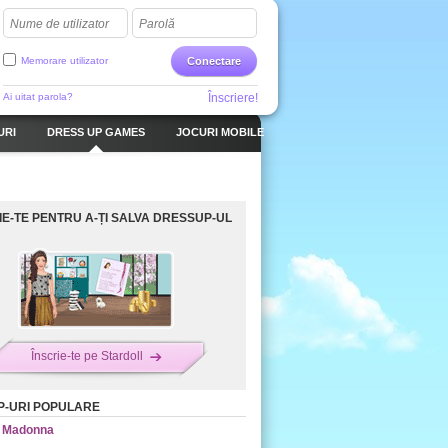
Nume de utilizator
Parolă
Memorare utilizator
Conectare
Ai uitat parola?
Înscriere!
URI
DRESS UP GAMES
JOCURI MOBILE
IE-TE PENTRU A-ȚI SALVA DRESSUP-UL
Înscrie-te pe Stardoll
-URI POPULARE
Madonna