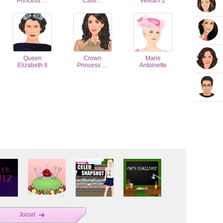
Princess …
Casir…
William 2
Queen
Crown
Marie
Elizabeth II
Princess …
Antoinette
Jocuri