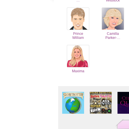
…
Wittstock
Prince
Camilla
William
Parker-…
Maxima