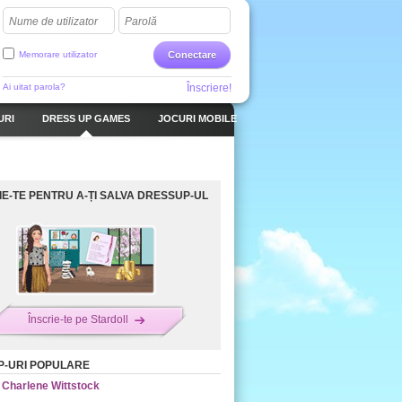
Nume de utilizator
Parolă
Memorare utilizator
Conectare
Ai uitat parola?
Înscriere!
URI
DRESS UP GAMES
JOCURI MOBILE
IE-TE PENTRU A-ȚI SALVA DRESSUP-UL
Înscrie-te pe Stardoll
-URI POPULARE
Charlene Wittstock