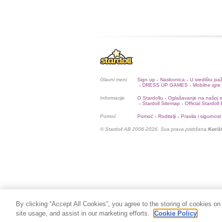
Glavni meni
Sign up
Naslovnica
U središtu pa
•
•
DRESS UP GAMES
Mobilne igre
•
•
Informacije
O Stardollu
Oglašavanje na našoj st
•
Stardoll Sitemap
Official Stardoll
•
•
Pomoć
Pomoć
Roditelji
Pravila i sigurnost
•
•
© Stardoll AB 2006-2026. Sva prava pridržana.
Koriš
By clicking “Accept All Cookies”, you agree to the storing of cookies on
site usage, and assist in our marketing efforts.
Cookie Policy