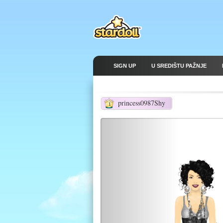
SIGN UP
U SREDIŠTU PAŽNJE
princess0987Shy
1