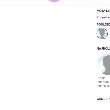
MOJA KN
Pridruži s
POSLJED
NAJBOLJ
Nema
odabrani
prijatelja
GARDER