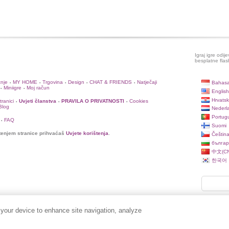
Igraj igre odij
besplatne flas
žnje
MY HOME
Trgovina
Design
CHAT & FRIENDS
Natječaji
Bahasa
•
•
•
•
•
Miniigre
Moj račun
•
•
English
Hrvatsk
ranici
Uvjeti članstva
PRAVILA O PRIVATNOSTI
Cookies
•
•
•
 Blog
Nederl
Portug
FAQ
•
Suomi
tenjem stranice prihvaćaš
Uvjete korištenja
.
Češtin
българ
中文(CN
한국어
 your device to enhance site navigation, analyze