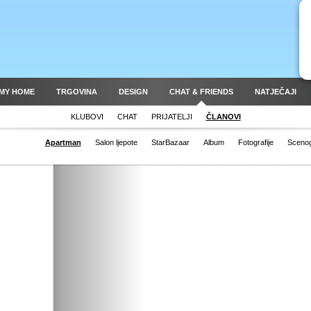
MY HOME
TRGOVINA
DESIGN
CHAT & FRIENDS
NATJEČAJI
KLUBOVI
CHAT
PRIJATELJI
ČLANOVI
Apartman
Salon ljepote
StarBazaar
Album
Fotografije
Scenog