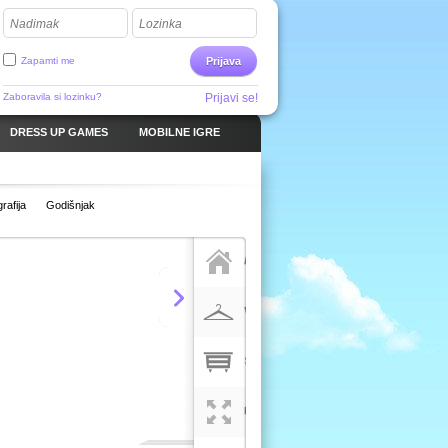
Nadimak
Lozinka
Zapamti me
Prijava
Zaboravila si lozinku?
Prijavi se!
DRESS UP GAMES
MOBILNE IGRE
rafija
Godišnjak