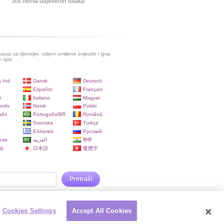
Još nema odjevenih lutaka
evanja za djevojke, odjeni omiljene zvijezde i igraj
h igre.
 Ind.
Dansk
Deutsch
Español
Français
i
Italiano
Magyar
ands
Norsk
Polski
uês
Português/BR
Română
Svenska
Türkçe
a
Ελληνικά
Русский
ски
العربية
हिन्दी
)
日本語
繁體字
Pretraži
Cookies Settings
Accept All Cookies