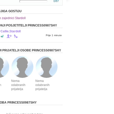
0/87
JIGA GOSTIJU
e zajednici Stardoll
NJI POSJETITELJI PRINCESS0987SHY
Callie.Stardoll
Prije 1 minute
I PRIJATELJI OSOBE PRINCESS0987SHY
Nema
Nema
h
odabranih
odabranih
prijatelja
prijatelja
OBA PRINCESS0987SHY