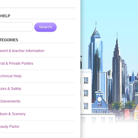
 HELP
Search
TEGORIES
arent & teacher information
at & Private Parties
echnical Help
ules & Safety
chievements
lbum & Scenery
eauty Parlor