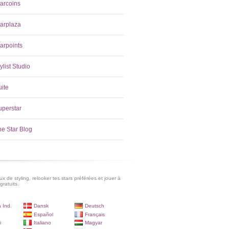
tarcoins
tarplaza
arpoints
ylist Studio
uite
uperstar
he Star Blog
x de styling, relooker tes stars préférées et jouer à
gratuits.
 Ind.
Dansk
Deutsch
Español
Français
i
Italiano
Magyar