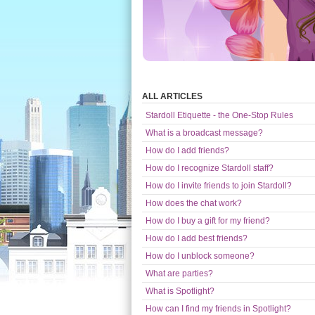
ALL ARTICLES
Stardoll Etiquette - the One-Stop Rules
What is a broadcast message?
How do I add friends?
How do I recognize Stardoll staff?
How do I invite friends to join Stardoll?
How does the chat work?
How do I buy a gift for my friend?
How do I add best friends?
How do I unblock someone?
What are parties?
What is Spotlight?
How can I find my friends in Spotlight?