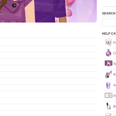
SEARCH
HELP CA
P
Ch
T
R
A
A
B