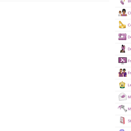
B
C
C
D
D
F
F
L
M
M
S