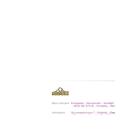
Menu principal
Enregistrer
Nouveautés
Spotlight
•
•
JEUX DE STYLE
Portables
Mini
•
•
•
Information
Qui sommes-nous ?
Publicité
Cond
•
•