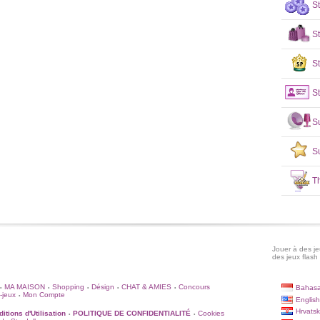
S
S
St
St
S
S
T
Jouer à des jeu
des jeux flash 
MA MAISON
Shopping
Désign
CHAT & AMIES
Concours
Bahasa
•
•
•
•
•
-jeux
Mon Compte
•
English
Hrvatsk
itions d'Utilisation
POLITIQUE DE CONFIDENTIALITÉ
Cookies
•
•