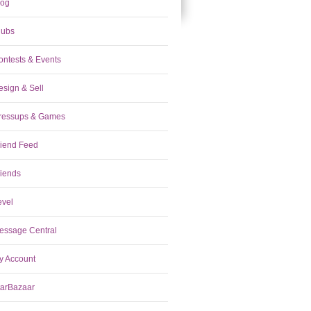
log
lubs
ontests & Events
esign & Sell
ressups & Games
riend Feed
riends
evel
essage Central
y Account
tarBazaar