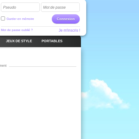
Pseudo
Mot de passe
Garder en mémoire
Connexion
Mot de passe oublié ?
Je m'inscris !
JEUX DE STYLE
PORTABLES
ment