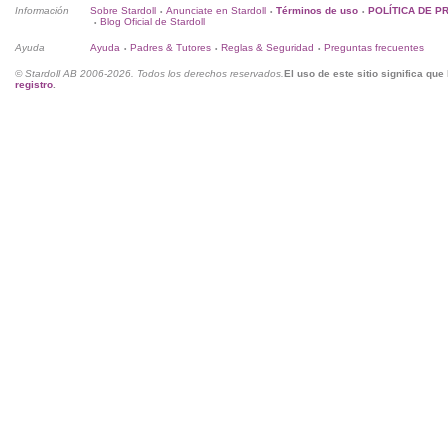
Información
Sobre Stardoll
Anunciate en Stardoll
Términos de uso
POLÍTICA DE P
•
•
•
Blog Oficial de Stardoll
•
Ayuda
Ayuda
Padres & Tutores
Reglas & Seguridad
Preguntas frecuentes
•
•
•
© Stardoll AB 2006-2026. Todos los derechos reservados.
El uso de este sitio significa qu
registro
.