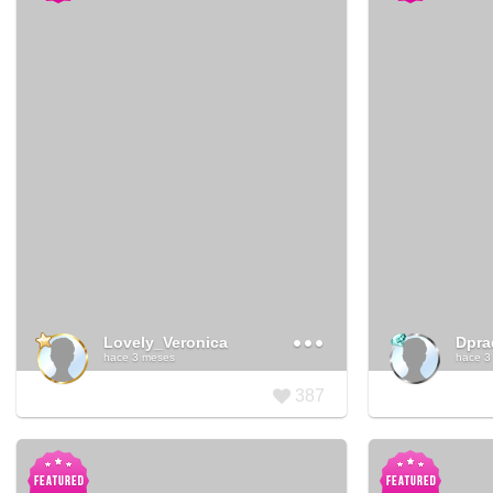
Lovely_Veronica
Dpra
hace 3 meses
hace 3
387