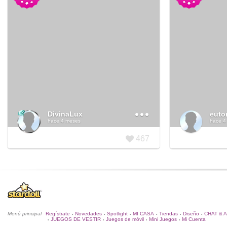
DivinaLux
euto
hace 4 meses
hace 4
467
Menú principal
Regístrate
Novedades
Spotlight
MI CASA
Tiendas
Diseño
CHAT & 
•
•
•
•
•
•
JUEGOS DE VESTIR
Juegos de móvil
Mini Juegos
Mi Cuenta
•
•
•
•