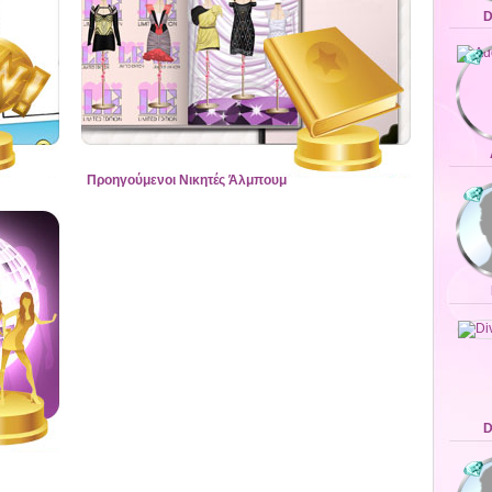
D
Προηγούμενοι Nικητές Άλμπουμ
D