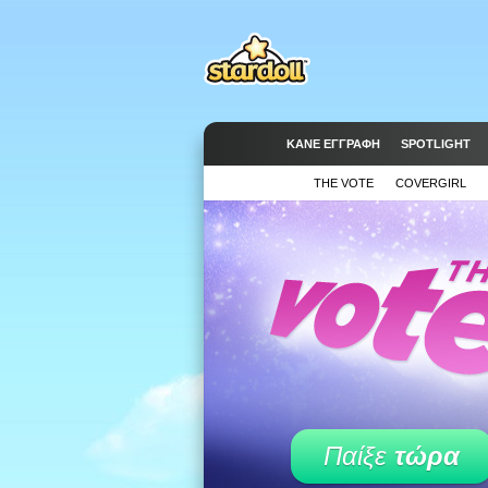
ΚΆΝΕ ΕΓΓΡΑΦΉ
SPOTLIGHT
THE VOTE
COVERGIRL
Παίξε
τώρα