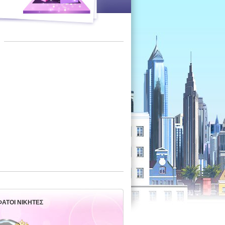
ΑΤΟΙ ΝΙΚΗΤΕΣ