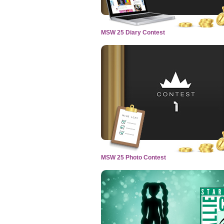
MSW 25 Diary Contest
MSW 25 Photo Contest