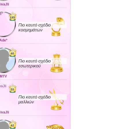
ivaJli
195
Πιο καυτό σχέδιο
κοσμημάτων
Ade*
40
Πιο καυτό σχέδιο
εσωτερικού
MTV
55
Πιο καυτό σχέδιο
μαλλιών
ivaJli
42