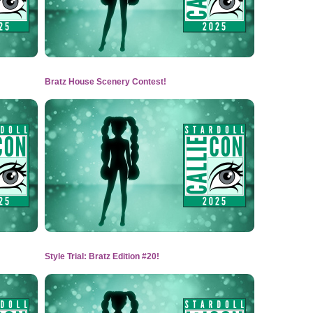
Bratz House Scenery Contest!
Style Trial: Bratz Edition #20!