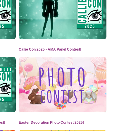
Callie Con 2025 - AMA Panel Contest!
st!
Easter Decoration Photo Contest 2025!