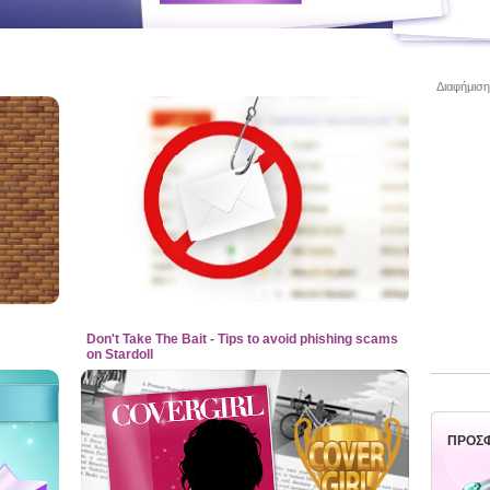
Διαφήμιση
Don't Take The Bait - Tips to avoid phishing scams
on Stardoll
ΠΡΟΣΦ