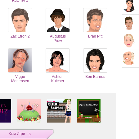
Kutcher 2
Zac Efron 2
Augustus
Brad Pitt
Prew
Viggo
Ashton
Ben Barnes
Mortensen
Kutcher
Към Игри