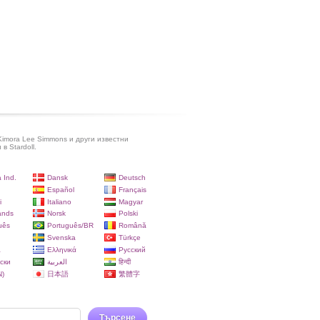
imora Lee Simmons и други известни
в Stardoll.
 Ind.
Dansk
Deutsch
Español
Français
i
Italiano
Magyar
ands
Norsk
Polski
uês
Português/BR
Română
Svenska
Türkçe
a
Ελληνικά
Русский
ски
العربية
हिन्दी
)
日本語
繁體字
Търсене