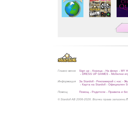
Главно меню
Sign up
Корица
На фокус
MY 
•
•
•
DRESS UP GAMES
Мобилни иг
•
•
Информация
За Stardoll
Рекламирай с нас
Ус
•
•
Карта на Stardoll
Официален Sta
•
•
Помощ
Помощ
Родители
Правила и бе
•
•
© Stardoll AB 2006-2026. Всички права запазени.
П