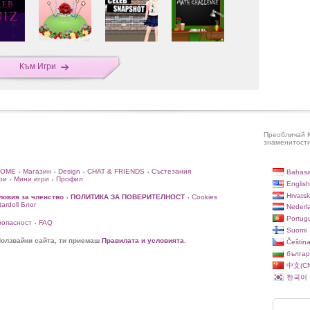
Към Игри
Преобличай K
знаменитости 
HOME
Магазин
Design
CHAT & FRIENDS
Състезания
Bahasa
•
•
•
•
ри
Мини игри
Профил
•
•
English
Hrvatsk
ловия за членство
ПОЛИТИКА ЗА ПОВЕРИТЕЛНОСТ
Cookies
•
•
rdoll Блог
Nederl
Portug
зопасност
FAQ
•
Suomi
олзвайки сайта, ти приемаш
Правилата и условията
.
Češtin
българ
中文(CN
한국어