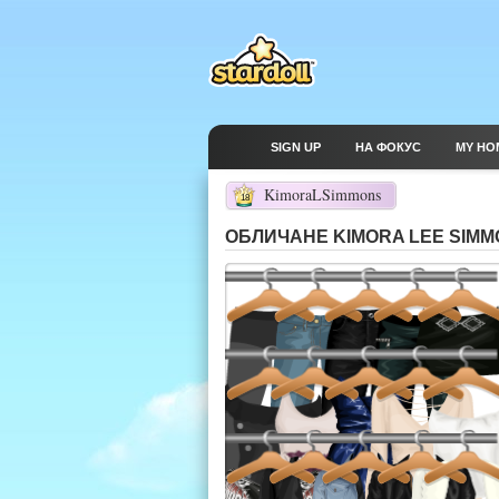
SIGN UP
НА ФОКУС
MY HO
KimoraLSimmons
18
ОБЛИЧАНЕ KIMORA LEE SIM