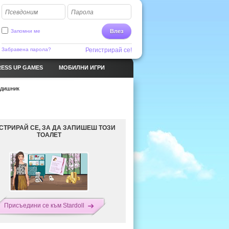
Псевдоним
Парола
Запомни ме
Влез
Забравена парола?
Регистрирай се!
ESS UP GAMES
МОБИЛНИ ИГРИ
одишник
СТРИРАЙ СЕ, ЗА ДА ЗАПИШЕШ ТОЗИ
ТОАЛЕТ
Присъедини се към Stardoll