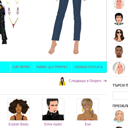
Следващо в Singers
ТЪРСИ 
ПРЕОБЛ
Erykah Badu
Emre Aydın
Eve