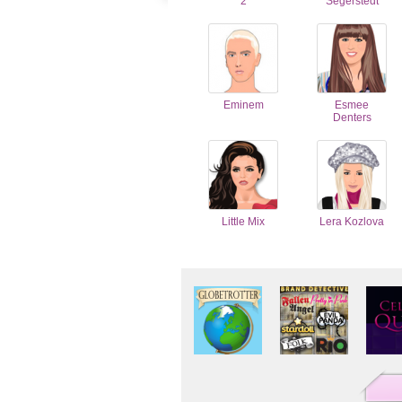
2
Segerstedt
Eminem
Esmee
Denters
Little Mix
Lera Kozlova