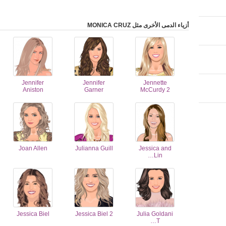
أزياء الدمى الأخرى مثل MONICA CRUZ
Jennifer
Jennifer
Jennette
Aniston
Garner
McCurdy 2
Joan Allen
Julianna Guill
Jessica and
Lin…
Jessica Biel
Jessica Biel 2
Julia Goldani
T…