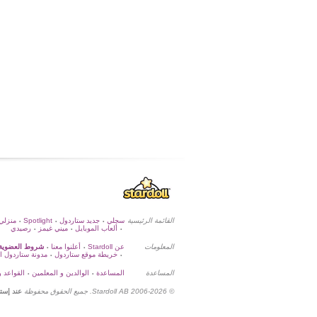
منزلي
Spotlight
جديد ستاردول
سجلي
القائمة الرئيسية
•
•
•
ألعاب الموبايل
ميني غيمز
رصيدي
•
•
•
المعلومات
عن Stardoll
أعلنوا معنا
شروط العضوية
•
•
خريطة موقع ستاردول
مدونة ستاردول ا
•
•
المساعدة
المساعدة
الوالدين و المعلمين
القواعد و
•
•
© Stardoll AB 2006-2026. جميع الحقوق محفوظة
عند إست