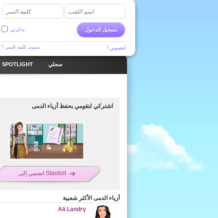
اسم اللقب
كلمة السر
تسجيل الدخول
تذكرني
انضمي !
نسيت كلمة السر ؟
SPOTLIGHT
سجلي
اشتركي لتقومي بحفظ أزياء الدمى
انضمي إلى Stardoll
أزياء الدمى الأكثر شعبية
Ali Landry