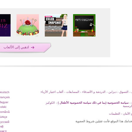
اذهبي إلى الألعاب
التسوق
ديزاين
الدردشة و الأصدقاء
المسابقات
ألعاب اختيار الأزياء
eutsch
•
•
•
•
•
rançais
agyar
سياسة الخصوصية (بما في ذلك سياسة الخصوصية الأطفال )
الكوكيز
•
•
لرسمية
olski
Română
 الأمان
التعليمات
•
ürkçe
خدامك هذا الموقع فأنت تقبلين
شروط العضوية
усский
न्दी
繁體字