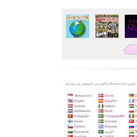
تلبيس Monica Cruz و العديد من المشاهير في ستاردول .
Bahasa Ind.
Dansk
D
English
Español
F
Hrvatski
Italiano
M
Nederlands
Norsk
P
Português
Português/BR
Suomi
Svenska
T
Čeština
Ελληνικά
Р
български
العربية
हि
中文(CN)
日本語