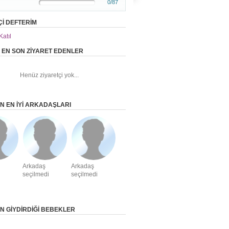
0/87
Çİ DEFTERİM
Katıl
I EN SON ZIYARET EDENLER
Henüz ziyaretçi yok...
IN EN IYI ARKADAŞLARI
Arkadaş
Arkadaş
i
seçilmedi
seçilmedi
IN GIYDIRDIĞI BEBEKLER