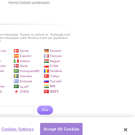
Henüz bebek yaratmadın
e Arkadaşlar. Tasarla ve dekore et. Topluluğa katıl,
eni arkadaşlar edin! Bedava kızlar için giydirmece
!
 Ind.
Dansk
Deutsch
Español
Français
i
Italiano
Magyar
ands
Norsk
Polski
uês
Português/BR
Română
Svenska
Türkçe
a
Ελληνικά
Русский
ски
العربية
हिन्दी
)
日本語
繁體字
Ara
Cookies Settings
Accept All Cookies