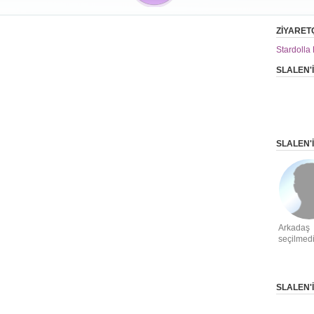
ZİYARET
Stardolla 
SLALEN'
SLALEN'
Arkadaş
seçilmed
SLALEN'