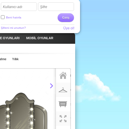
Kullanıcı adı
Şifre
Beni hatırla
Giriş
Şifreni mi unuttun?
Üye ol!
ME OYUNLARI
MOBIL OYUNLAR
ahne
Yıllık