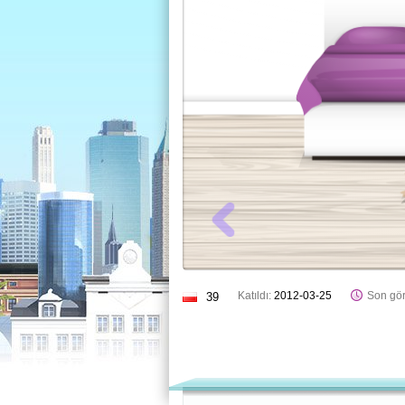
Katıldı:
2012-03-25
Son gör
39