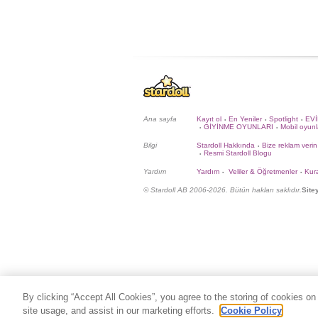
Ana sayfa
Kayıt ol
En Yeniler
Spotlight
EV
•
•
•
GİYİNME OYUNLARI
Mobil oyunl
•
•
Bilgi
Stardoll Hakkında
Bize reklam verin
•
Resmi Stardoll Blogu
•
Yardım
Yardım
Veliler & Öğretmenler
Kura
•
•
© Stardoll AB 2006-2026. Bütün hakları saklıdır.
Site
By clicking “Accept All Cookies”, you agree to the storing of cookies on
site usage, and assist in our marketing efforts.
Cookie Policy