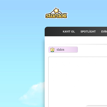
KAYIT OL
SPOTLIGHT
EVİ
slalen
1