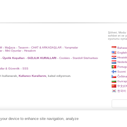
Şöhret, Moda v
sohbet et ve y
oyununu oyna
İM
Mağaza
Tasarım
CHAT & ARKADAŞLAR
Yarışmalar
Bahasa
•
•
•
•
ar
Mini Oyunlar
Hesabım
•
•
English
Hrvatsk
Üyelik Koşulları
GIZLILIK KURALLARI
Cookies
Stardoll Siteharitası
•
•
•
•
Nederl
Portug
llar & Güvenlik
SSS
•
Suomi
yi kullanarak,
Kullanıcı Kurallarını
, kabul ediyorsun.
Češtin
българ
中文(CN
한국어
 your device to enhance site navigation, analyze