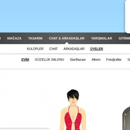
M
MAĞAZA
TASARIM
CHAT & ARKADAŞLAR
YARIŞMALAR
GİYİN
KULÜPLER
CHAT
ARKADAŞLAR
ÜYELER
EVİM
GÜZELLİK SALONU
StarBazaar
Albüm
Fotoğraflar
S