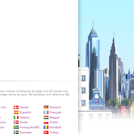
ens största community för tjejer och få massa nya
roliga dress up spel, klä kändisar och dekorera ditt
 Ind.
Dansk
Deutsch
Español
Français
i
Italiano
Magyar
ands
Norsk
Polski
uês
Português/BR
Română
Svenska
Türkçe