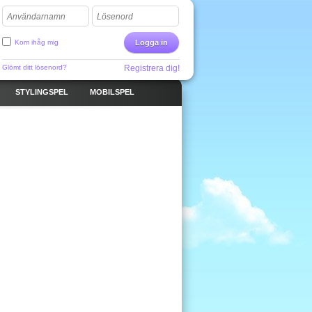
Användarnamn
Lösenord
Kom ihåg mig
Logga in
Glömt ditt lösenord?
Registrera dig!
STYLINGSPEL
MOBILSPEL