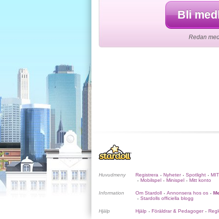
Bli med
Redan medl
Huvudmeny
Registrera
Nyheter
Spotlight
MI
•
•
•
Mobilspel
Minispel
Mitt konto
•
•
•
Information
Om Stardoll
Annonsera hos os
Me
•
•
Stardolls officiella blogg
•
Hjälp
Hjälp
Föräldrar & Pedagoger
Regl
•
•