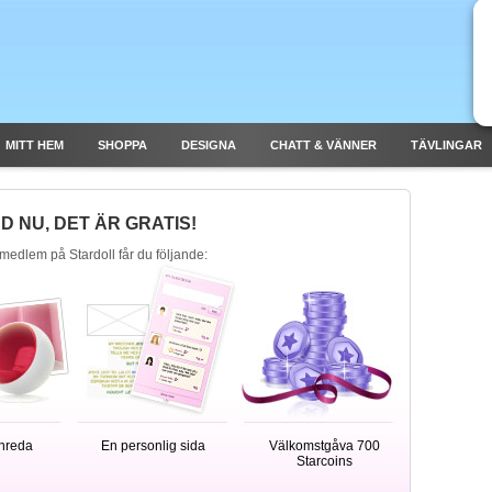
MITT HEM
SHOPPA
DESIGNA
CHATT & VÄNNER
TÄVLINGAR
D NU, DET ÄR GRATIS!
 medlem på Stardoll får du följande:
inreda
En personlig sida
Välkomstgåva 700
Starcoins