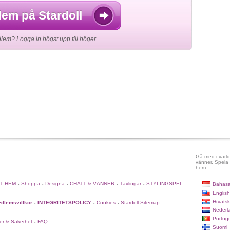
lem på Stardoll
em? Logga in högst upp till höger.
Gå med i värld
vänner. Spela 
hem.
TT HEM
Shoppa
Designa
CHATT & VÄNNER
Tävlingar
STYLINGSPEL
Bahasa
•
•
•
•
•
English
Hrvatsk
dlemsvillkor
INTEGRITETSPOLICY
Cookies
Stardoll Sitemap
•
•
•
Nederl
Portug
er & Säkerhet
FAQ
•
Suomi