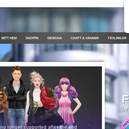
MITT HEM
SHOPPA
DESIGNA
CHATT & VÄNNER
TÄVLINGAR
F
by
 no longer supported after the end