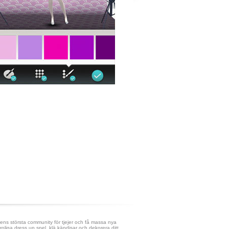
ens största community för tjejer och få massa nya
roliga dress up spel, klä kändisar och dekorera ditt