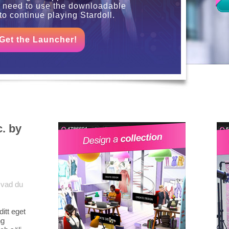
u need to use the downloadable
to continue playing Stardoll.
Get the Launcher!
c. by
 vad du
ditt eget
ng