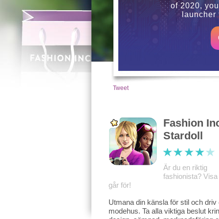
of 2020, yo
launcher 
Tweet
Fashion In
Stardoll
Är du en riktig
fashionista? Visa
går för!
Utmana din känsla för stil och driv 
modehus. Ta alla viktiga beslut kri