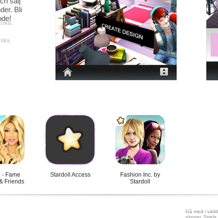
ch sälj
der. Bli
ode!
lska,
iska,
l - Fame
Stardoll Access
Fashion Inc. by
& Friends
Stardoll
Gå med i värld
vänner. Spela 