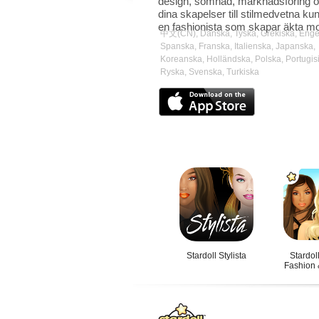
design, sömnad, marknadsföring o
dina skapelser till stilmedvetna kun
en fashionista som skapar äkta m
中文(CN), Danska, Tyska, Grekiska, Enge
Spanska, Franska, Italienska, Japanska,
Koreanska, Holländska, Polska, Portugis
Ryska, Svenska, Turkiska
Stardoll Stylista
Stardol
Fashion 