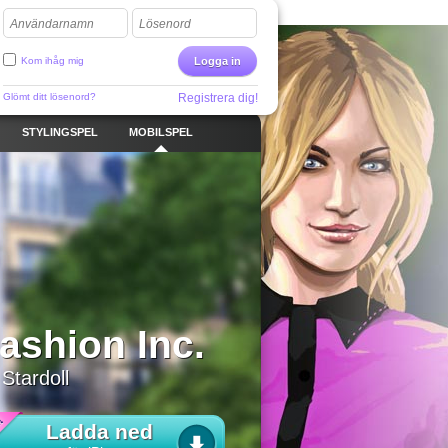
Användarnamn
Lösenord
Kom ihåg mig
Logga in
Glömt ditt lösenord?
Registrera dig!
STYLINGSPEL
MOBILSPEL
ashion Inc.
 Stardoll
Ladda ned