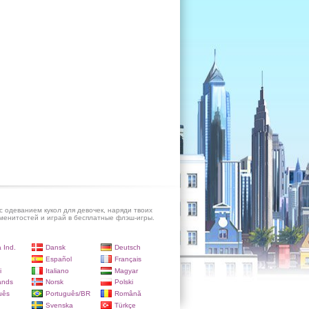
с одеванием кукол для девочек, наряди твоих
енитостей и играй в бесплатные флэш-игры.
 Ind.
Dansk
Deutsch
Español
Français
i
Italiano
Magyar
ands
Norsk
Polski
uês
Português/BR
Română
Svenska
Türkçe