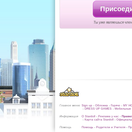
Присоеди
Ты уже являешься член
Главное меню
Sign up
Обложка
Горячо
MY H
•
•
•
DRESS UP GAMES
Мобильные 
•
•
Информация
О Stardoll
Реклама у нас
Прави
•
•
Карта сайта Stardoll
Официальн
•
•
Помощь
Помощь
Родители и Учителя
Пр
•
•