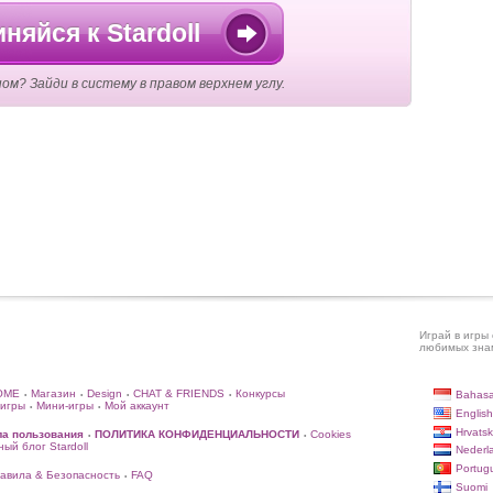
няйся к Stardoll
ом? Зайди в систему в правом верхнем углу.
Играй в игры 
любимых знам
OME
Магазин
Design
CHAT & FRIENDS
Конкурсы
Bahasa
•
•
•
•
игры
Мини-игры
Мой аккаунт
•
•
English
Hrvatsk
ла пользования
ПОЛИТИКА КОНФИДЕНЦИАЛЬНОСТИ
Cookies
•
•
ый блог Stardoll
Nederl
Portug
авила & Безопасность
FAQ
•
Suomi