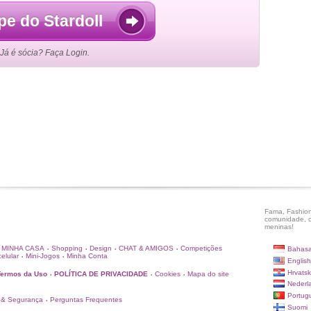
pe do Stardoll
Já é sócia? Faça Login.
Fama, Fashion
comunidade, c
meninas!
MINHA CASA
Shopping
Design
CHAT & AMIGOS
Competições
Bahasa
•
•
•
•
elular
Mini-Jogos
Minha Conta
•
•
English
Hrvatsk
Termos da Uso
POLÍTICA DE PRIVACIDADE
Cookies
Mapa do site
•
•
•
Nederl
Portug
 & Segurança
Perguntas Frequentes
•
Suomi