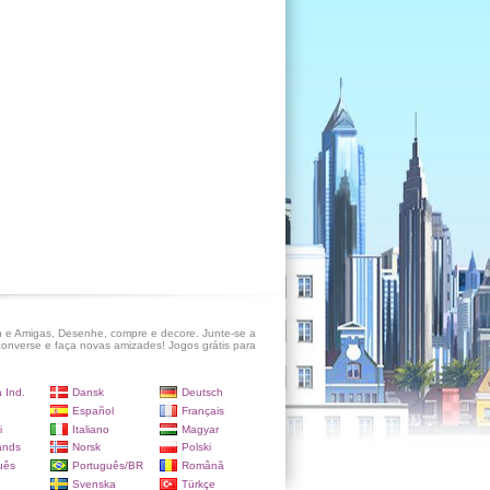
 e Amigas, Desenhe, compre e decore. Junte-se a
onverse e faça novas amizades! Jogos grátis para
 Ind.
Dansk
Deutsch
Español
Français
i
Italiano
Magyar
ands
Norsk
Polski
uês
Português/BR
Română
Svenska
Türkçe