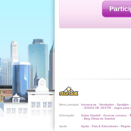
Partici
Menu principal
Inscreva-se
Novidades
Spotlight
•
•
•
JOGOS DE VESTIR
Jogos para c
•
•
Informação
Sobre Stardoll
Anuncie conosco
•
•
Blog Oficial do Stardoll
•
Ajuda
Ajuda
Pais & Educadores
Regras
•
•