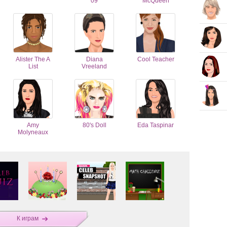
09
McQueen
Alister The A
Diana
Cool Teacher
List
Vreeland
Amy
80's Doll
Eda Taspinar
Molyneaux
К играм