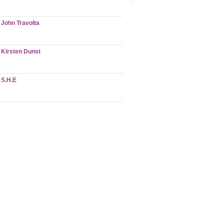
John Travolta
Kirsten Dunst
S.H.E