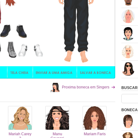
Proxima boneca em Singers
BUSCAR
BONECAS
Mariah Carey
Manu
Mariam Faris