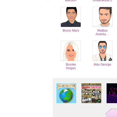
Manson
Underwood 2
Bruno Mars
Mattias
Andréa…
Brooke
Max George
Hogan