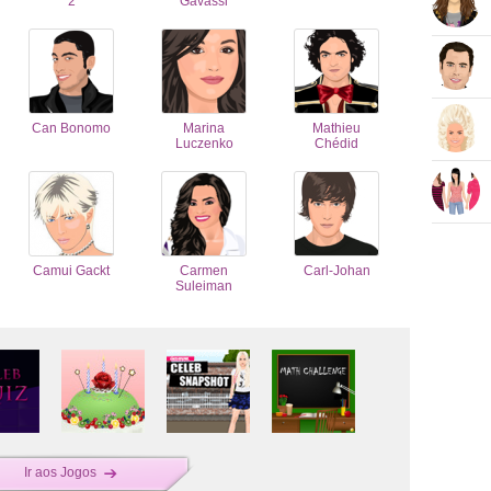
2
Gavassi
Can Bonomo
Marina
Mathieu
Luczenko
Chédid
Camui Gackt
Carmen
Carl-Johan
Suleiman
Ir aos Jogos