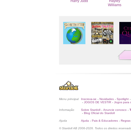
Harry Judd
Hayley
Williams
Menu principal
Inscreva-se
Novidades
Spotlight
•
•
•
JOGOS DE VESTIR
Jogos para c
•
•
Informação
Sobre Stardoll
Anuncie conosco
•
•
Blog Oficial do Stardoll
•
Ajuda
Ajuda
Pais & Educadores
Regras
•
•
© Stardoll AB 2006-2026. Todos os direitos reservad