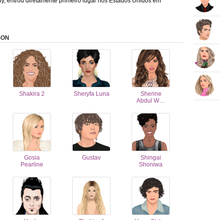
y, entrou diretamente primeiro lugar nos Estados Unidos em
SON
Shakira 2
Sheryfa Luna
Sherine
Abdul W…
Gosia
Gustav
Shingai
Pearline
Shoniwa