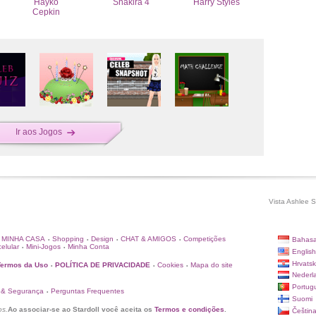
Hayko
Shakira 4
Harry Styles
Cepkin
Ir aos Jogos
Vista Ashlee S
MINHA CASA
Shopping
Design
CHAT & AMIGOS
Competições
Bahasa
•
•
•
•
elular
Mini-Jogos
Minha Conta
•
•
English
Hrvatsk
Termos da Uso
POLÍTICA DE PRIVACIDADE
Cookies
Mapa do site
•
•
•
Nederl
Portug
 & Segurança
Perguntas Frequentes
•
Suomi
os.
Ao associar-se ao Stardoll você aceita os
Termos e condições
.
Češtin