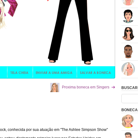
Proxima boneca em Singers
BUSCAR
BONECAS
rock, conhecida por sua atuação em "The Ashlee Simpson Show"