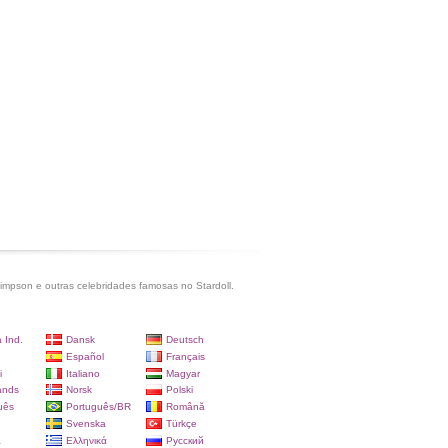
impson e outras celebridades famosas no Stardoll.
 Ind.
Dansk
Deutsch
Español
Français
i
Italiano
Magyar
ands
Norsk
Polski
uês
Português/BR
Română
Svenska
Türkçe
a
Ελληνικά
Русский